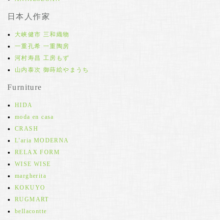
日本人作家
大峡健市 三和織物
一重孔希 一重陶房
河村寿昌 工房もず
山内泰次 御蒔絵やまうち
Furniture
HIDA
moda en casa
CRASH
L'aria MODERNA
RELAX FORM
WISE WISE
margherita
KOKUYO
RUGMART
bellacontte