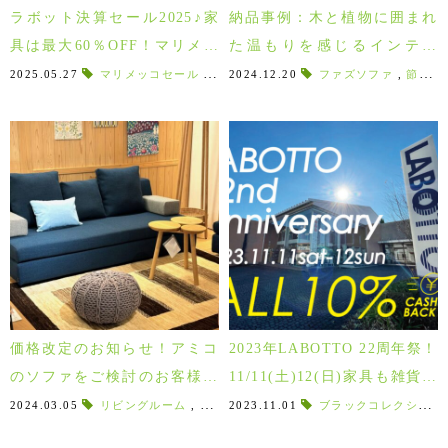
ラボット決算セール2025♪家
納品事例：木と植物に囲まれ
具は最大60％OFF！マリメッ
た温もりを感じるインテリ
コの食器もお買得！
ア 須賀川市
2025.05.27
マリメッコセール
,
決算SALE2025
2024.12.20
,
２０２５年決算セール
ファズソファ
,
節のある家具
価格改定のお知らせ！アミコ
2023年LABOTTO 22周年祭！
のソファをご検討のお客様お
11/11(土)12(日)家具も雑貨も
急ぎください！
植物も全品10％現金還元！
2024.03.05
リビングルーム
,
３Pソファ
2023.11.01
,
寝具
,
春のリビング&ダイニン
ブラックコレクション