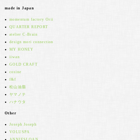
made in Japan
momentum factory Orii
QUARTER REPORT
atelier C-Brain
design mori connection
MY HONEY
iiwan
GOLD CRAFT
cosine
f&f
松山油脂
ヤマノテ
ハナウタ
Other
Joseph Joseph
VOLUSPA
ANNIESLOAN