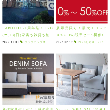
LABOTTO 21周年祭！11/12
展示品限り！最大１０～５
(土)13(日)家具も雑貨も植物
０％OFFの現品セール開催♪新
も全品10%現金還元！
生活をお買い得に始めよう！
2022.11.01
ポップアップストア
,
ロクサン珈琲
2022.02.17
,
玉木屋
2022初売り
,
須賀川老舗パ
,
2022年
新作家具ぞくぞく！秋の家具
Summer SOFA SALE開催し