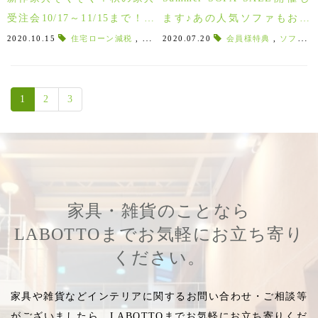
受注会10/17～11/15まで！現
ます♪あの人気ソファもお得
品処分家具もご用意！
に！～8/10(月)まで！
2020.10.15
住宅ローン減税
,
ギフォイ
2020.07.20
,
gifoi
,
LILA
会員様特典
,
ファニチャー
,
ソファ張地
,
1
2
3
家具・雑貨のことなら
LABOTTOまでお気軽にお立ち寄り
ください。
家具や雑貨などインテリアに関するお問い合わせ・ご相談等
がございましたら、LABOTTOまでお気軽にお立ち寄りくだ