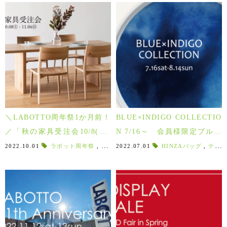
＼LABOTTO周年祭1か月前！
BLUE×INDIGO COLLECTIO
／「秋の家具受注会10/8(土)
N 7/16～ 会員様限定ブルー
～」
アイテムに限り5%OFF!!
2022.10.01
ラボット周年祭
,
秋の新作
2022.07.01
,
グレーインテリア
HINZAバッグ
,
Labotto Liv
,
ティッシュカバー