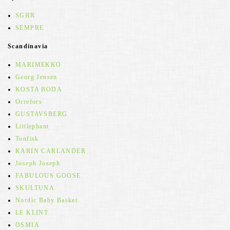
SGHR
SEMPRE
Scandinavia
MARIMEKKO
Georg Jensen
KOSTA BODA
Orrefors
GUSTAVSBERG
Littlephant
Tonfisk
KARIN CARLANDER
Joseph Joseph
FABULOUS GOOSE
SKULTUNA
Nordic Baby Basket
LE KLINT
OSMIA