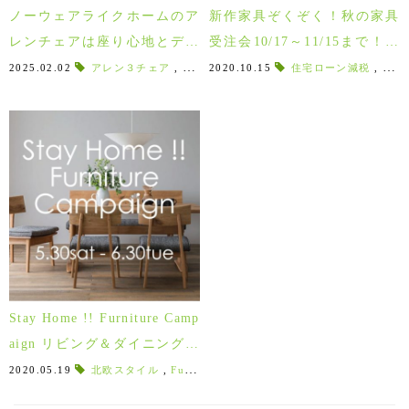
ノーウェアライクホームのア
新作家具ぞくぞく！秋の家具
レンチェアは座り心地とデザ
受注会10/17～11/15まで！現
インのバランスを考えた木製
品処分家具もご用意！
2025.02.02
アレン３チェア
,
アレン
2020.10.15
,
新築住宅
,
新築戸建て
住宅ローン減税
,
新築イン
,
ギフ
チェア
Stay Home !! Furniture Camp
aign リビング＆ダイニング家
具がお買得に！～6/30まで
2020.05.19
北欧スタイル
,
Furniture
,
くつろぐ
,
有意義
,
ステイホーム