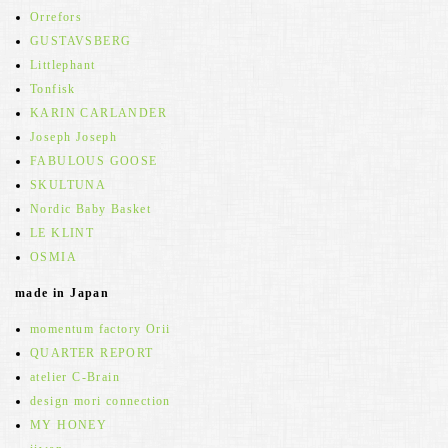
Orrefors
GUSTAVSBERG
Littlephant
Tonfisk
KARIN CARLANDER
Joseph Joseph
FABULOUS GOOSE
SKULTUNA
Nordic Baby Basket
LE KLINT
OSMIA
made in Japan
momentum factory Orii
QUARTER REPORT
atelier C-Brain
design mori connection
MY HONEY