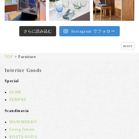
さらに読み込む
Instagram でフォロー
more
TOP
>
Furniture
Interior Goods
Special
SGHR
SEMPRE
Scandinavia
MARIMEKKO
Georg Jensen
KOSTA BODA