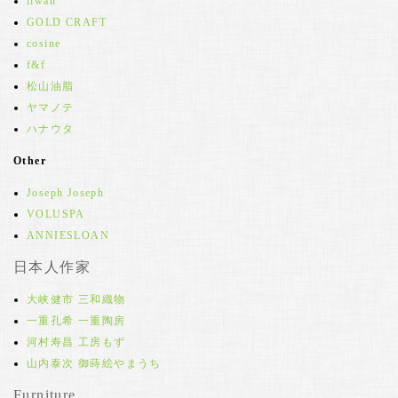
iiwan
GOLD CRAFT
cosine
f&f
松山油脂
ヤマノテ
ハナウタ
Other
Joseph Joseph
VOLUSPA
ANNIESLOAN
日本人作家
大峡健市 三和織物
一重孔希 一重陶房
河村寿昌 工房もず
山内泰次 御蒔絵やまうち
Furniture