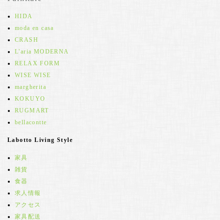
HIDA
moda en casa
CRASH
L'aria MODERNA
RELAX FORM
WISE WISE
margherita
KOKUYO
RUGMART
bellacontte
Labotto Living Style
家具
雑貨
食器
求人情報
アクセス
家具配送