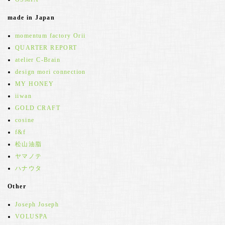
made in Japan
momentum factory Orii
QUARTER REPORT
atelier C-Brain
design mori connection
MY HONEY
iiwan
GOLD CRAFT
cosine
f&f
松山油脂
ヤマノテ
ハナウタ
Other
Joseph Joseph
VOLUSPA