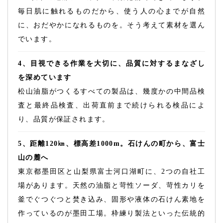
毎日肌に触れるものだから、使う人の心までが自然
に、おだやかになれるものを。そう考えて素材を選ん
でいます。
4、目視できる作業を大切に、品質に対するまなざし
を深めています
松山油脂がつくるすべての製品は、幾度かの中間品検
査と最終品検査、出荷直前まで続けられる検品によ
り、品質が保証されます。
5、距離120㎞、標高差1000m。石けんの町から、富士
山の麓へ
東京都墨田区と山梨県富士河口湖町に、2つの自社工
場があります。天然の油脂と苛性ソーダ、苛性カリを
釜でぐつぐつと焚き込み、固形や液体の石けん素地を
作っているのが墨田工場。枠練り製法といった伝統的