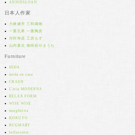
ANNIESLOAN
日本人作家
大峡健市 三和織物
一重孔希 一重陶房
河村寿昌 工房もず
山内泰次 御蒔絵やまうち
Furniture
HIDA
moda en casa
CRASH
L'aria MODERNA
RELAX FORM
WISE WISE
margherita
KOKUYO
RUGMART
bellacontte