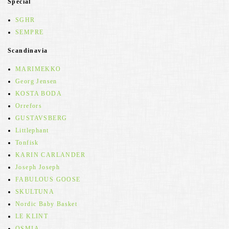
Special
SGHR
SEMPRE
Scandinavia
MARIMEKKO
Georg Jensen
KOSTA BODA
Orrefors
GUSTAVSBERG
Littlephant
Tonfisk
KARIN CARLANDER
Joseph Joseph
FABULOUS GOOSE
SKULTUNA
Nordic Baby Basket
LE KLINT
OSMIA