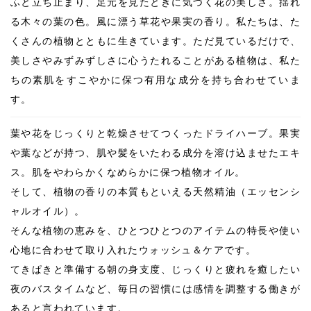
ふと立ち止まり、足元を見たときに気づく花の美しさ。揺れ
る木々の葉の色。風に漂う草花や果実の香り。私たちは、た
くさんの植物とともに生きています。ただ見ているだけで、
美しさやみずみずしさに心うたれることがある植物は、私た
ちの素肌をすこやかに保つ有用な成分を持ち合わせていま
す。
葉や花をじっくりと乾燥させてつくったドライハーブ。果実
や葉などが持つ、肌や髪をいたわる成分を溶け込ませたエキ
ス。肌をやわらかくなめらかに保つ植物オイル。
そして、植物の香りの本質もといえる天然精油（エッセンシ
ャルオイル）。
そんな植物の恵みを、ひとつひとつのアイテムの特長や使い
心地に合わせて取り入れたウォッシュ＆ケアです。
てきぱきと準備する朝の身支度、じっくりと疲れを癒したい
夜のバスタイムなど、毎日の習慣には感情を調整する働きが
あると言われています。