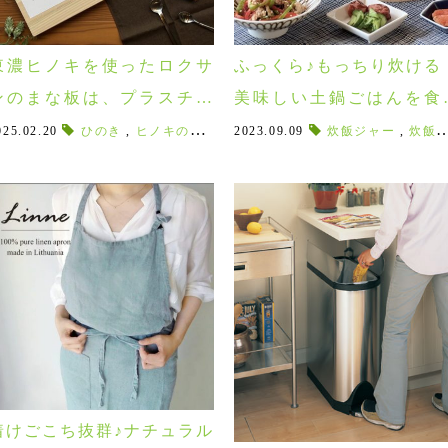
東濃ヒノキを使ったロクサ
ふっくら♪もっちり炊ける
ンのまな板は、プラスチッ
美味しい土鍋ごはんを食
ク派にも使って欲しい！刃
に！たいせい窯のごはん鍋
スプーン
025.02.20
,
キッチンツール
ひのき
,
ヒノキのまな板
,
leye
,
ウチクック
,
2023.09.09
東濃ヒノキ
,
uchicook
,
木のまな板
炊飯ジャー
,
軽量味噌マド
,
,
初心
炊飯鍋
渡りがよく、お手入れも簡
単♪
着けごこち抜群♪ナチュラル