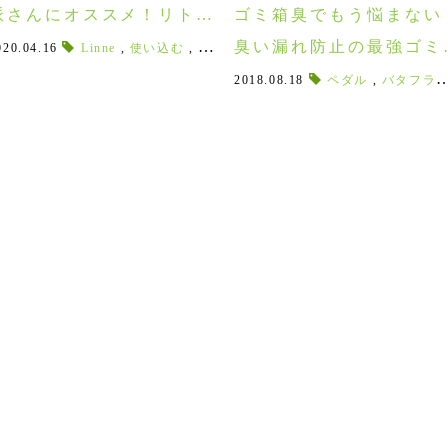
派さんにオススメ！リトア
ゴミ箱臭でもう悩まない
ニア産のこだわりリネンエ
臭い漏れ防止の最強ゴミ
020.04.16
,
Linne
キッチンカウンター
,
使い込む
,
リネンを使いたい
,
キッチンインテリア
,
リネンのある暮らし
,
カウンター
,
プロン！
「シンプルヒュー
2018.08.18
ペダル
,
バタフライステップガン
ン」！！