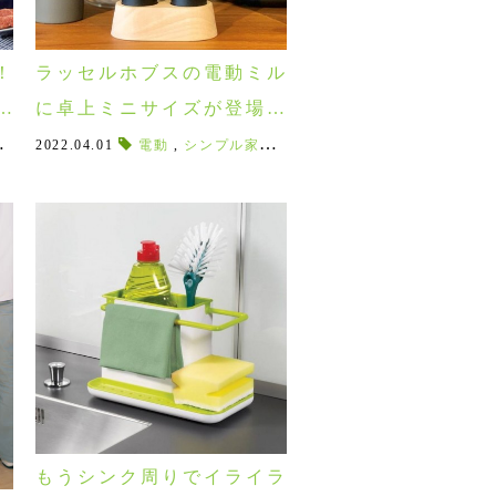
！
ラッセルホブスの電動ミル
卓
に卓上ミニサイズが登場！
岩塩やスパイスが美味しく
ラー
者にオススメ
,
土鍋
,
2022.04.01
おろしスプーン
,
白米好き
,
アルミニウムスキレット
,
土鍋ご飯
電動
,
マドラー
,
シンプル家電
,
一合炊き
,
レイエ
,
正方形のまな板
,
,
,
土鍋生活
mill
ハチミツスプーン
,
卓上アイテム
,
二合炊き
,
台所
,
,
,
,
トング
電動ミ
スキレ
玄米
,
オシャレに挽ける♪
もうシンク周りでイライラ