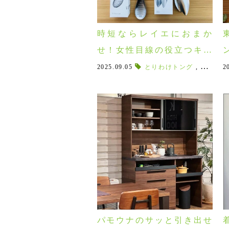
時短ならレイエにおまか
せ！女性目線の役立つキッ
チングッズ♪
2025.09.05
とりわけトング
,
はちみつ
2
パモウナのサッと引き出せ