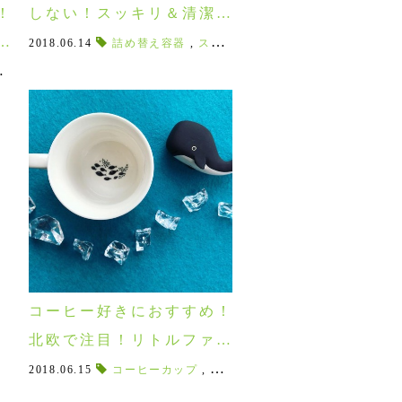
しない！スッキリ＆清潔を
！
保てるジョセフジョセフの
箱
,
食器棚
園芸
2018.06.14
,
,
ナチュラルファッション
キッチンボード
詰め替え容器
,
おしゃれキッチンアイテム
,
,
linenapron
スポンジ置き
,
リトアニア
,
カトラリー用水切り
,
インテリアコー
,
linen
,
丁寧
キッチングッズ♪
マ
,
タッチバーガン
,
レクタンギュラ―ステップガン
,
シン
コーヒー好きにおすすめ！
北欧で注目！リトルファン
トのミニマグが可愛い！
2018.06.15
コーヒーカップ
,
北欧カラー
,
パッケージ
,
ミニマ