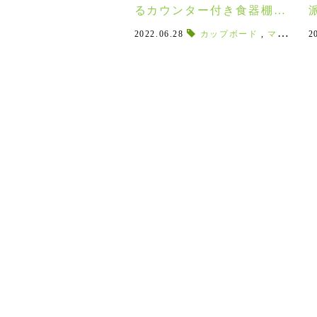
るカウンター付き食器棚「S
Y」♪カウンタースペースが
2022.06.28
カップボード
,
マンションモデルルーム
2
使いたいときだけ広げられ
る！