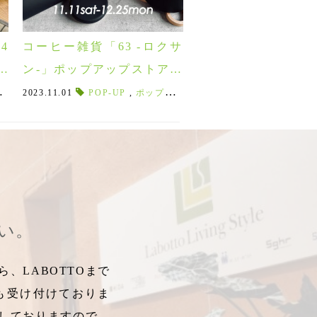
4
コーヒー雑貨「63 -ロクサ
メ
ン-」ポップアップストアオ
ープン！！11/11(土)スター
者にオススメ
,
あっさり
2023.11.01
,
,
Tiiliskiv
ドリップポット
,
アルミニウムスキレット
,
バレンタイン2024
POP-UP
,
itteki
,
ポップアップ
,
グラインダー
,
,
正方形のまな板
2024バレンタイン
,
コーヒー雑貨
,
ドリンクボトル
,
台所
,
,
コーヒーサ
,
アルミス
スキレ
,
バ
ト！
さい。
、LABOTTOまで
も受け付けておりま
しておりますので、