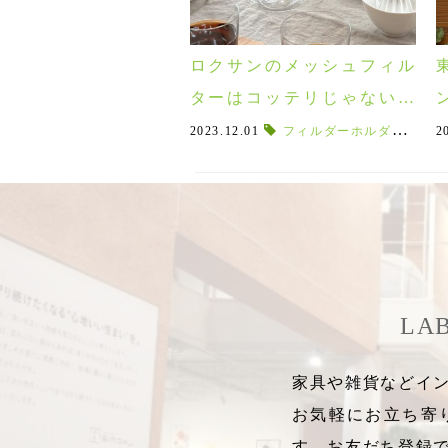
ロクサンのメッシュフィル
ターはコッテリじゃない！
ペーパー派も驚く美味しさ
2023.12.01
フィルダーホルダー
,
マグ
2
のコーヒーサーバー♪
LA
家具や雑貨などイン
お気軽にお立ち寄
す。お友だち登録