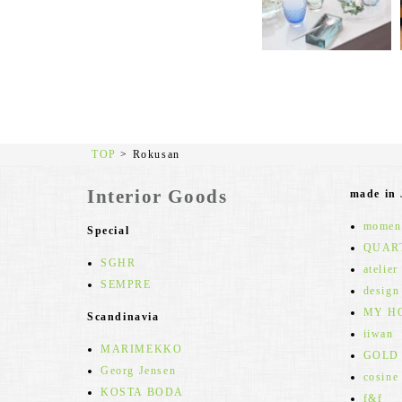
TOP
>
Rokusan
Interior Goods
made in
moment
Special
QUAR
SGHR
atelier
SEMPRE
design
MY H
Scandinavia
iiwan
MARIMEKKO
GOLD
Georg Jensen
cosine
KOSTA BODA
f&f