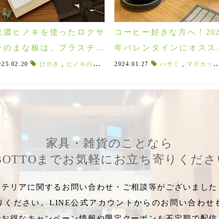
東濃ヒノキを使ったロクサ
コーヒー好きな方へ！202
ンのまな板は、プラスチッ
年バレンタインにオスス
ク派にも使って欲しい！刃
のマグカップ5選♪
ネット式
025.02.20
,
木製のトリベット
ひのき
,
ヒノキのまな板
,
クロストリベット
,
2024.01.27
東濃ヒノキ
,
オイリー
,
木のまな板
ハサミ
,
,
コッテリ
マグカップギフト
,
初心
渡りがよく、お手入れも簡
単♪
家具・雑貨のことなら
BOTTOまでお気軽にお立ち寄りくだ
テリアに関するお問い合わせ・ご相談等がございましたら
りください。LINE公式アカウントからのお問い合わせ
でお得なキャンペーン情報や限定クーポンも不定期で配信