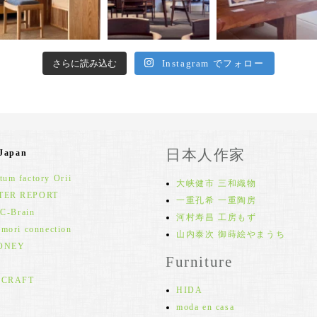
さらに読み込む
Instagram でフォロー
日本人作家
 Japan
um factory Orii
大峡健市 三和織物
TER REPORT
一重孔希 一重陶房
 C-Brain
河村寿昌 工房もず
 mori connection
山内泰次 御蒔絵やまうち
ONEY
Furniture
 CRAFT
HIDA
moda en casa