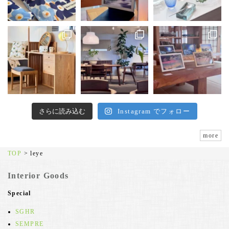
さらに読み込む
Instagram でフォロー
more
TOP
>
leye
Interior Goods
Special
SGHR
SEMPRE