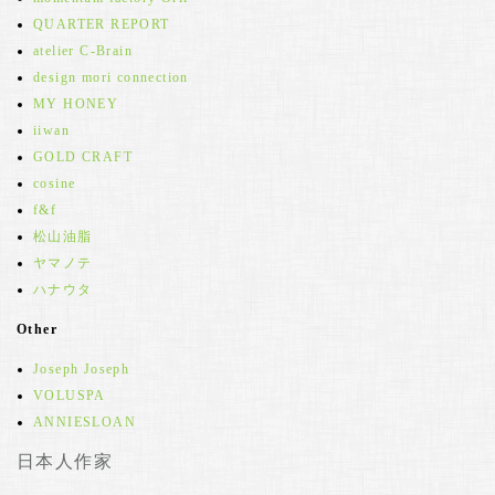
QUARTER REPORT
atelier C-Brain
design mori connection
MY HONEY
iiwan
GOLD CRAFT
cosine
f&f
松山油脂
ヤマノテ
ハナウタ
Other
Joseph Joseph
VOLUSPA
ANNIESLOAN
日本人作家