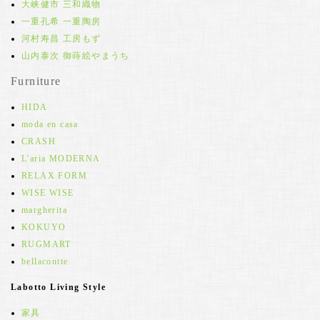
大峡健市 三和織物
一重孔希 一重陶房
河村寿昌 工房もず
山内泰次 御蒔絵やまうち
Furniture
HIDA
moda en casa
CRASH
L'aria MODERNA
RELAX FORM
WISE WISE
margherita
KOKUYO
RUGMART
bellacontte
Labotto Living Style
家具