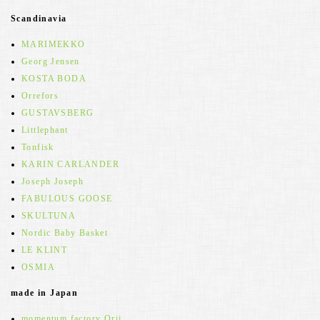
Scandinavia
MARIMEKKO
Georg Jensen
KOSTA BODA
Orrefors
GUSTAVSBERG
Littlephant
Tonfisk
KARIN CARLANDER
Joseph Joseph
FABULOUS GOOSE
SKULTUNA
Nordic Baby Basket
LE KLINT
OSMIA
made in Japan
momentum factory Orii