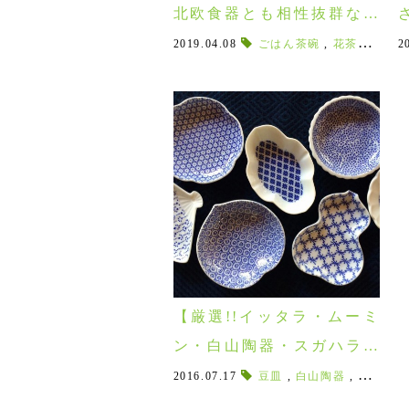
北欧食器とも相性抜群な波
佐見焼のごはん茶碗♪
2019.04.08
ごはん茶碗
,
花茶碗
,
食卓
2
【厳選!!イッタラ・ムーミ
ン・白山陶器・スガハラガ
ラス・・・】小さいけれど
2016.07.17
豆皿
,
白山陶器
,
イッタラ
魅力がいっぱい！！食卓を