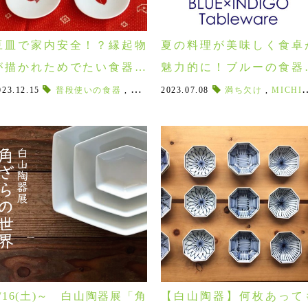
豆皿で家内安全！？縁起物
夏の料理が美味しく食卓
が描かれためでたい食器！
魅力的に！ブルーの食器
６３ロクサンの『吉兆』の
イテム特集♪
キ茶
023.12.15
,
オシャレな急須
普段使いの食器
,
JINSUI
,
めでたい日
,
人水
2023.07.08
,
縦型急須
,
吉兆
,
,
kitcyou
湯呑
満ち欠け
,
,
焼き物好き
キッチョウ
,
MICHIKAKE
,
豆皿！
3/16(土)～ 白山陶器展「角
【白山陶器】何枚あって