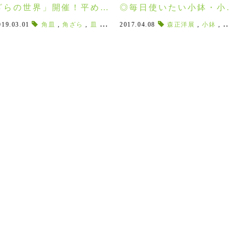
ざらの世界」開催！平めし
◎毎日使いたい小鉢・小
茶碗も揃っています！
でよそう・盛り付ける
019.03.01
,
立花文穂
,
天草陶石
角皿
,
角ざら
,
呉須
,
,
皿
大小
,
大皿
,
お米好き
,
2017.04.08
取り皿
,
,
手作業
郡山イベント
森正洋展
,
ごはん大好き
,
,
めし茶
小鉢
,
,
東屋
,
アマブロ
,
ムーミン
,
スガハラガラス