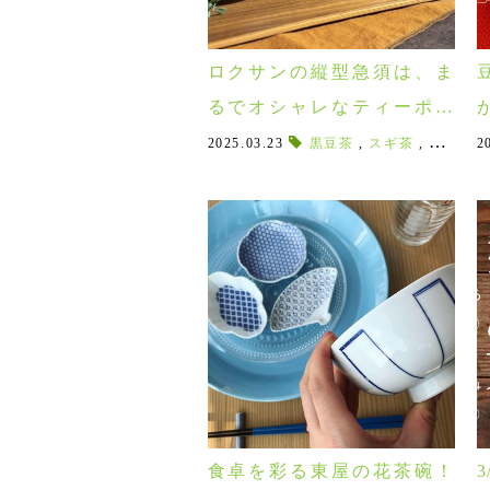
ロクサンの縦型急須は、ま
るでオシャレなティーポッ
ト♪様々なインテリアに合わ
2025.03.23
黒豆茶
,
スギ茶
,
スギヒノ
2
せやすい！お茶がさらに美
味しくなる常滑焼の急須
食卓を彩る東屋の花茶碗！