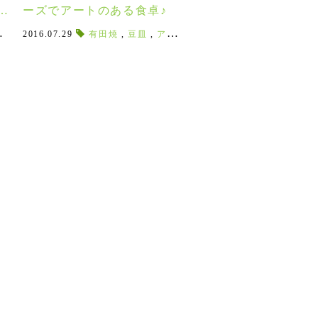
皿
ーズでアートのある食卓♪
碗
,
波佐見焼
小丼
,
ご飯茶碗
,
2016.07.29
絵付け
,
豆皿
,
,
小皿
,
模様替え
白山陶器
,
陶磁器
有田焼
,
,
和食器
,
森正洋
,
しもくの家
豆皿
,
,
テーブルコーディネート
アマブロ
,
マグカップ
,
ビープレゼ
,
平めし茶碗
,
お茶碗
,
,
茶