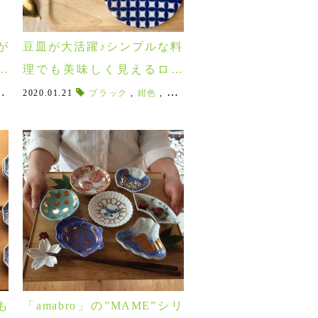
が
豆皿が大活躍♪シンプルな料
ア
理でも美味しく見えるロク
サンの万能豆皿！
,
和室インテリア
招き猫
,
2020.01.21
キワコト空
,
だるま
,
,
焼き物
,
不苦労
ブラック
東屋印判
,
,
ティーポット
折り鶴
,
,
紺色
印判豆皿
,
,
あかべこ
黒
,
,
,
63
料理が映える
印判そば猪口
,
,
シンプルなデザイン
鯛
,
めでたい
,
,
おやつ
印判箸置き
,
ハレの日
,
,
デザ
玄米
,
も
「amabro」の”MAME”シリ