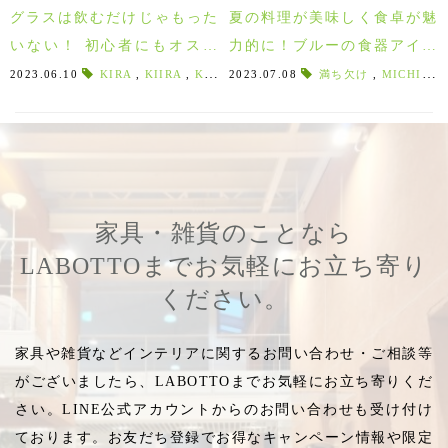
グラスは飲むだけじゃもった
夏の料理が美味しく食卓が魅
いない！ 初心者にもオスス
力的に！ブルーの食器アイテ
メ！スガハラガラスに植物を
ム特集♪
2023.06.10
KIRA
,
KIIRA
,
KRA
,
2023.07.08
ハイドロカルチャーワークショップ
満ち欠け
,
MICHIKAKE
,
植えてみませんか？ 7/29
(土)・7/30(日)
家具・雑貨のことなら
LABOTTOまでお気軽にお立ち寄り
ください。
家具や雑貨などインテリアに関するお問い合わせ・ご相談等
がございましたら、LABOTTOまでお気軽にお立ち寄りくだ
さい。LINE公式アカウントからのお問い合わせも受け付け
ております。お友だち登録でお得なキャンペーン情報や限定