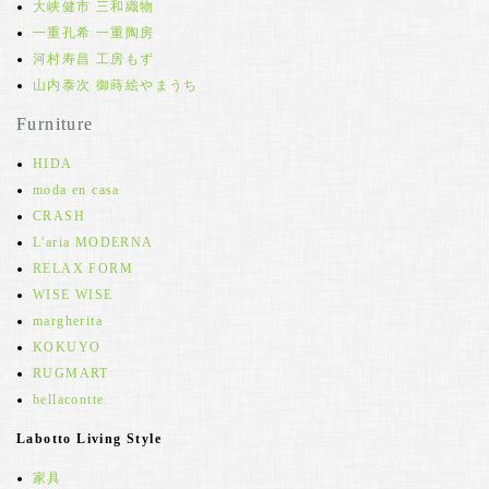
大峡健市 三和織物
一重孔希 一重陶房
河村寿昌 工房もず
山内泰次 御蒔絵やまうち
Furniture
HIDA
moda en casa
CRASH
L'aria MODERNA
RELAX FORM
WISE WISE
margherita
KOKUYO
RUGMART
bellacontte
Labotto Living Style
家具