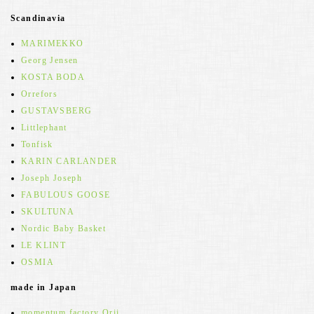
Scandinavia
MARIMEKKO
Georg Jensen
KOSTA BODA
Orrefors
GUSTAVSBERG
Littlephant
Tonfisk
KARIN CARLANDER
Joseph Joseph
FABULOUS GOOSE
SKULTUNA
Nordic Baby Basket
LE KLINT
OSMIA
made in Japan
momentum factory Orii