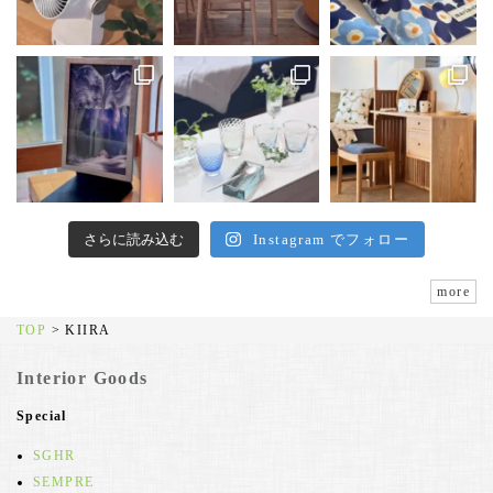
さらに読み込む
Instagram でフォロー
more
TOP
>
KIIRA
Interior Goods
Special
SGHR
SEMPRE