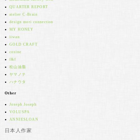
QUARTER REPORT
atelier C-Brain
design mori connection
MY HONEY
iiwan
GOLD CRAFT
cosine
f&f
松山油脂
ヤマノテ
ハナウタ
Other
Joseph Joseph
VOLUSPA
ANNIESLOAN
日本人作家