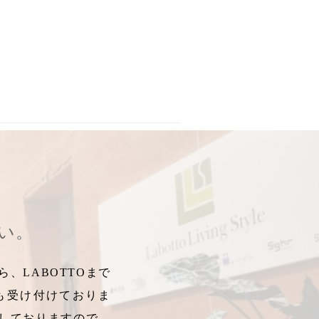
OLINE
,
REGNO
,
REQUIN
,
目利き
,
家具お持帰り
,
デンマーク
,
moda
さい。
、LABOTTOまで
も受け付けておりま
しておりますので、