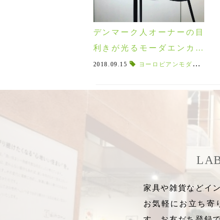
デンマーク人オーナーの目
利きが光るモーダエンカー
サのチェア特集！
2018.09.15
ヨーロピアンモダン
,
スカ
LA
家具や雑貨などイン
お気軽にお立ち寄
す。お友だち登録