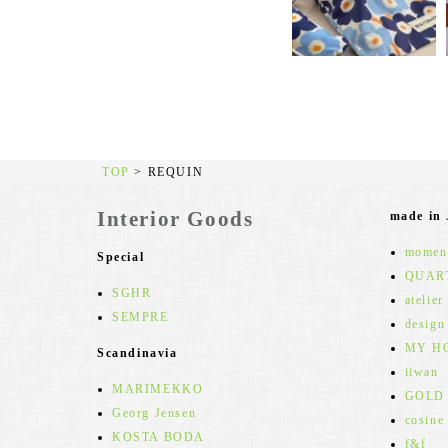
TOP
>
REQUIN
Interior Goods
made in
moment
Special
QUAR
SGHR
atelier
SEMPRE
design
MY H
Scandinavia
iiwan
MARIMEKKO
GOLD
Georg Jensen
cosine
KOSTA BODA
f&f