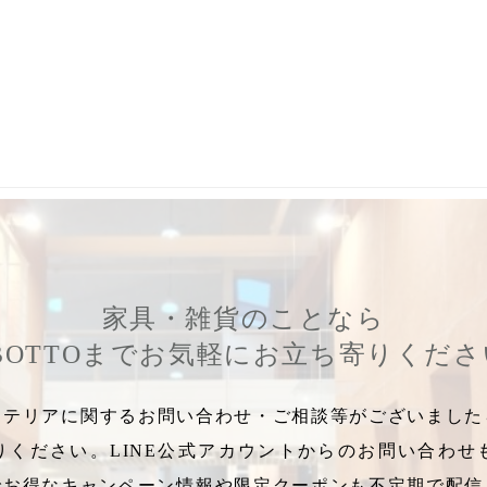
ンジナビア
,
替えカバー
,
板座
,
SOLO
,
HOLD
,
META
,
TAMI
,
CAR
家具・雑貨のことなら
BOTTOまでお気軽にお立ち寄りくだ
テリアに関するお問い合わせ・ご相談等がございましたら
りください。LINE公式アカウントからのお問い合わせ
でお得なキャンペーン情報や限定クーポンも不定期で配信