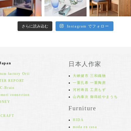
さらに読み込む
Instagram でフォロー
日本人作家
 Japan
um factory Orii
大峡健市 三和織物
TER REPORT
一重孔希 一重陶房
 C-Brain
河村寿昌 工房もず
 mori connection
山内泰次 御蒔絵やまうち
ONEY
Furniture
 CRAFT
HIDA
moda en casa