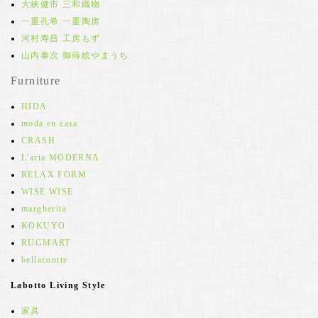
大峡健市 三和織物
一重孔希 一重陶房
河村寿昌 工房もず
山内泰次 御蒔絵やまうち
Furniture
HIDA
moda en casa
CRASH
L'aria MODERNA
RELAX FORM
WISE WISE
margherita
KOKUYO
RUGMART
bellacontte
Labotto Living Style
家具