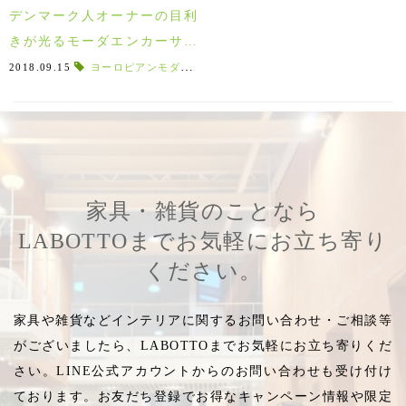
デンマーク人オーナーの目利
きが光るモーダエンカーサの
チェア特集！
2018.09.15
ヨーロピアンモダン
,
スカンジナビア
,
替えカバー
,
板座
,
S
家具・雑貨のことなら
LABOTTOまでお気軽にお立ち寄り
ください。
家具や雑貨などインテリアに関するお問い合わせ・ご相談等
がございましたら、LABOTTOまでお気軽にお立ち寄りくだ
さい。LINE公式アカウントからのお問い合わせも受け付け
ております。お友だち登録でお得なキャンペーン情報や限定