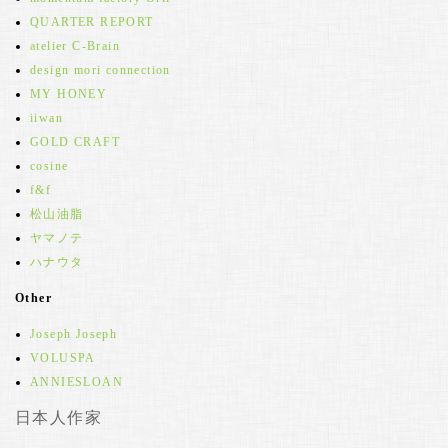
QUARTER REPORT
atelier C-Brain
design mori connection
MY HONEY
iiwan
GOLD CRAFT
cosine
f&f
松山油脂
ヤマノテ
ハナウタ
Other
Joseph Joseph
VOLUSPA
ANNIESLOAN
日本人作家