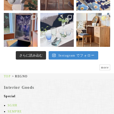
さらに読み込む
Instagram でフォロー
more
TOP
>
REGNO
Interior Goods
Special
SGHR
SEMPRE