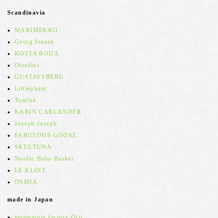
Scandinavia
MARIMEKKO
Georg Jensen
KOSTA BODA
Orrefors
GUSTAVSBERG
Littlephant
Tonfisk
KARIN CARLANDER
Joseph Joseph
FABULOUS GOOSE
SKULTUNA
Nordic Baby Basket
LE KLINT
OSMIA
made in Japan
momentum factory Orii