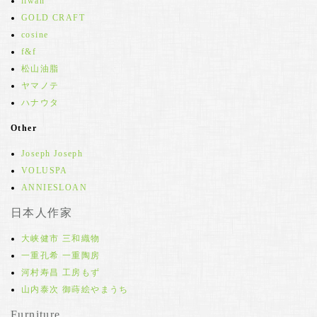
iiwan
GOLD CRAFT
cosine
f&f
松山油脂
ヤマノテ
ハナウタ
Other
Joseph Joseph
VOLUSPA
ANNIESLOAN
日本人作家
大峡健市 三和織物
一重孔希 一重陶房
河村寿昌 工房もず
山内泰次 御蒔絵やまうち
Furniture