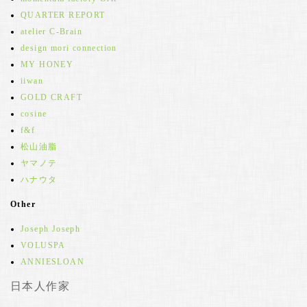
QUARTER REPORT
atelier C-Brain
design mori connection
MY HONEY
iiwan
GOLD CRAFT
cosine
f&f
松山油脂
ヤマノテ
ハナウタ
Other
Joseph Joseph
VOLUSPA
ANNIESLOAN
日本人作家