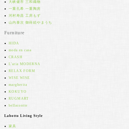
大峡健市 三和織物
一重孔希 一重陶房
河村寿昌 工房もず
山内泰次 御蒔絵やまうち
Furniture
HIDA
moda en casa
CRASH
L'aria MODERNA
RELAX FORM
WISE WISE
margherita
KOKUYO
RUGMART
bellacontte
Labotto Living Style
家具