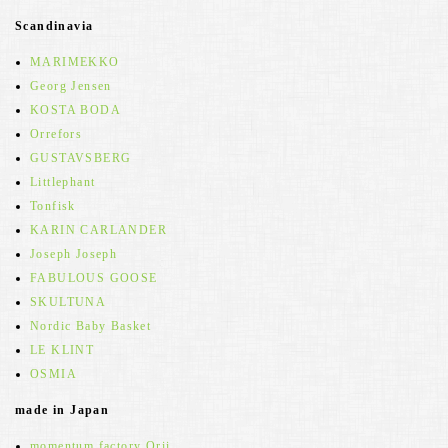
Scandinavia
MARIMEKKO
Georg Jensen
KOSTA BODA
Orrefors
GUSTAVSBERG
Littlephant
Tonfisk
KARIN CARLANDER
Joseph Joseph
FABULOUS GOOSE
SKULTUNA
Nordic Baby Basket
LE KLINT
OSMIA
made in Japan
momentum factory Orii