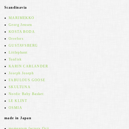
Scandinavia
MARIMEKKO
Georg Jensen
KOSTA BODA
Orrefors
GUSTAVSBERG
Littlephant
Tonfisk
KARIN CARLANDER
Joseph Joseph
FABULOUS GOOSE
SKULTUNA
Nordic Baby Basket
LE KLINT
OSMIA
made in Japan
momentum factory Orii