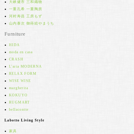
大峡健市 三和織物
一重孔希 一重陶房
河村寿昌 工房もず
山内泰次 御蒔絵やまうち
Furniture
HIDA
moda en casa
CRASH
L'aria MODERNA
RELAX FORM
WISE WISE
margherita
KOKUYO
RUGMART
bellacontte
Labotto Living Style
家具