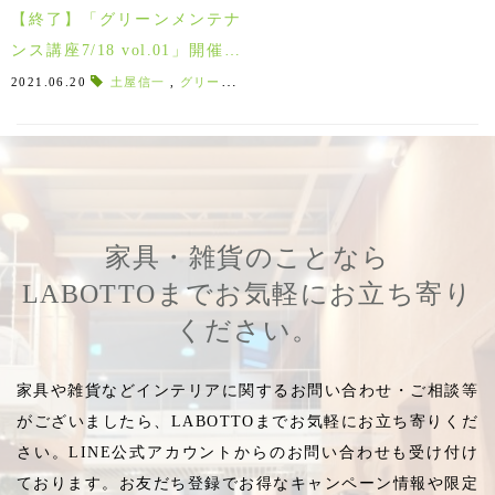
【終了】「グリーンメンテナ
ンス講座7/18 vol.01」開催！
初心者も安心◎観葉植物の水
2021.06.20
土屋信一
,
グリーンメンテナンス講座
,
メンテナンス講座
,
やり＆手入れ＆鉢替えの基礎
をお教えします♪
家具・雑貨のことなら
LABOTTOまでお気軽にお立ち寄り
ください。
家具や雑貨などインテリアに関するお問い合わせ・ご相談等
がございましたら、LABOTTOまでお気軽にお立ち寄りくだ
さい。LINE公式アカウントからのお問い合わせも受け付け
ております。お友だち登録でお得なキャンペーン情報や限定