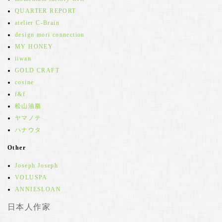
QUARTER REPORT
atelier C-Brain
design mori connection
MY HONEY
iiwan
GOLD CRAFT
cosine
f&f
松山油脂
ヤマノテ
ハナウタ
Other
Joseph Joseph
VOLUSPA
ANNIESLOAN
日本人作家