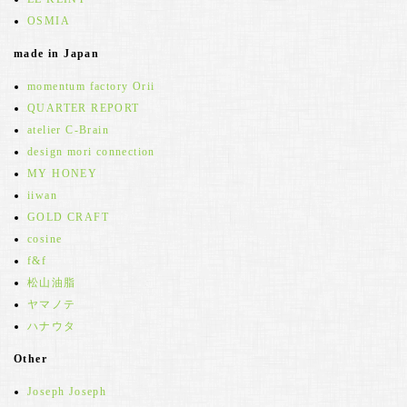
OSMIA
made in Japan
momentum factory Orii
QUARTER REPORT
atelier C-Brain
design mori connection
MY HONEY
iiwan
GOLD CRAFT
cosine
f&f
松山油脂
ヤマノテ
ハナウタ
Other
Joseph Joseph