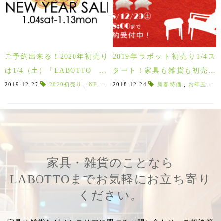
ご予約出来る！2020年初売り
2019年ラボット初売り1/4ス
は1/4（土）「LABOTTO 20
タート！家具も雑貨も初売り
20」
特価！
2019.12.27
2020初売り
,
NEW YEAR SALE
2018.12.24
,
2020福袋
新春特価
,
2020スガハ
,
お年玉価格
家具・雑貨のことなら
LABOTTOまでお気軽にお立ち寄り
ください。