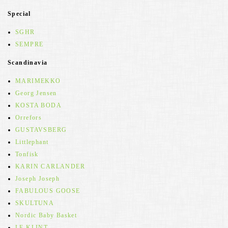
Special
SGHR
SEMPRE
Scandinavia
MARIMEKKO
Georg Jensen
KOSTA BODA
Orrefors
GUSTAVSBERG
Littlephant
Tonfisk
KARIN CARLANDER
Joseph Joseph
FABULOUS GOOSE
SKULTUNA
Nordic Baby Basket
LE KLINT