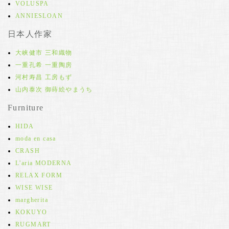
VOLUSPA
ANNIESLOAN
日本人作家
大峡健市 三和織物
一重孔希 一重陶房
河村寿昌 工房もず
山内泰次 御蒔絵やまうち
Furniture
HIDA
moda en casa
CRASH
L'aria MODERNA
RELAX FORM
WISE WISE
margherita
KOKUYO
RUGMART