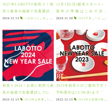
2025年LABOTTO初売り！初
12月1日(日)販売スタート♪
売り家具や福袋で先着運試し
新年の準備はこれで決ま
プレゼントも♪予約は12/28ま
り！！干支「巳」&「えんぎ
2024.12.13
へびみくじ
,
巳
,
干支 巳
2024.11.30
,
干支へび
,
初売り家具
2025干支
,
,
ヘビ
家具 初
,
20
で！
もん」
初売り2024！お得に初売り家
2023年初売りのご案内です！
具や福袋で先着運試しプレゼ
予約受付は12/28(水)まで「20
ントも♪
23 LABOTTO NEW YEAR S
2023.12.15
2024年公長齋
,
2024年ぽれぽれ動物干支
2022.12.15
2023年公長齋小菅
,
ライフスタイルシ
,
2
ALE」1/5(木)～