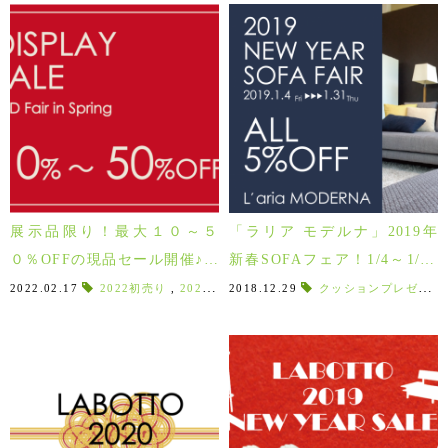
展示品限り！最大１０～５
「ラリア モデルナ」2019年
０％OFFの現品セール開催♪新
新春SOFAフェア！1/4～1/31
生活をお買い得に始めよう！
まで！！
2022.02.17
2022初売り
,
2022年
,
2018.12.29
2022
,
展示品
,
クッションプレゼント
先行予約
,
新春価格