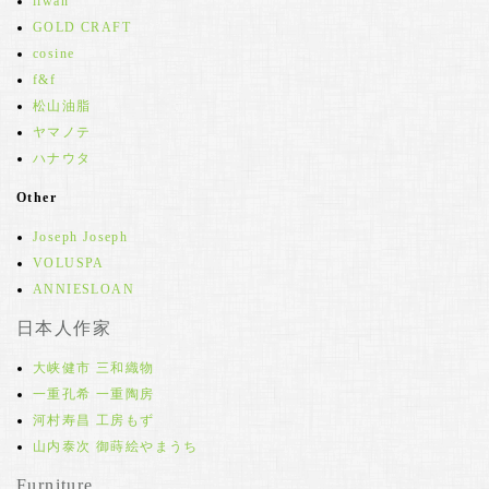
iiwan
GOLD CRAFT
cosine
f&f
松山油脂
ヤマノテ
ハナウタ
Other
Joseph Joseph
VOLUSPA
ANNIESLOAN
日本人作家
大峡健市 三和織物
一重孔希 一重陶房
河村寿昌 工房もず
山内泰次 御蒔絵やまうち
Furniture