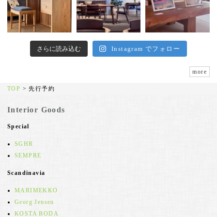
さらに読み込む
Instagram でフォロー
more
TOP
>
先行予約
Interior Goods
Special
SGHR
SEMPRE
Scandinavia
MARIMEKKO
Georg Jensen
KOSTA BODA