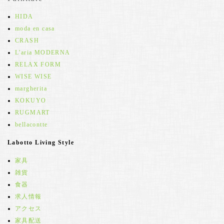
HIDA
moda en casa
CRASH
L'aria MODERNA
RELAX FORM
WISE WISE
margherita
KOKUYO
RUGMART
bellacontte
Labotto Living Style
家具
雑貨
食器
求人情報
アクセス
家具配送