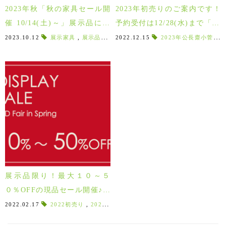
2023年秋「秋の家具セール開
2023年初売りのご案内です！
催 10/14(土)～」展示品に限
予約受付は12/28(水)まで「20
り20％OFF！！
23 LABOTTO NEW YEAR S
2023.10.12
展示家具
,
展示品20%OFF
2022.12.15
,
家具入れ替え
2023年公長齋小菅
,
ラボット誕生祭
,
2
ALE」1/5(木)～
展示品限り！最大１０～５
０％OFFの現品セール開催♪新
生活をお買い得に始めよう！
2022.02.17
2022初売り
,
2022年
,
2022
,
展示品
,
先行予約
,
新春価格