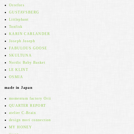
Orrefors
GUSTAVSBERG
Littlephant
Tonfisk
KARIN CARLANDER
Joseph Joseph
FABULOUS GOOSE
SKULTUNA
Nordic Baby Basket
LE KLINT
OSMIA
made in Japan
momentum factory Orii
QUARTER REPORT
atelier C-Brain
design mori connection
MY HONEY