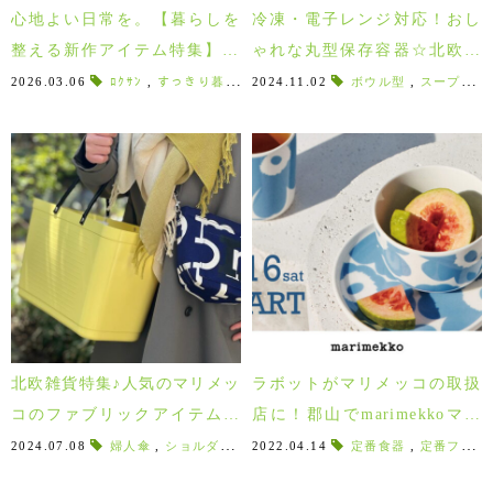
心地よい日常を。【暮らしを
冷凍・電子レンジ対応！おし
整える新作アイテム特集】20
ゃれな丸型保存容器☆北欧生
26年
まれ”ロスティメパル”のサー
2026.03.06
ﾛｸｻﾝ
,
すっきり暮らすシリーズ
2024.11.02
,
盆ざる
ボウル型
,
ステンレスのざる
,
スープが入る
キュラ！
北欧雑貨特集♪人気のマリメッ
ラボットがマリメッコの取扱
コのファブリックアイテムを
店に！郡山でmarimekkoマリ
始めとする北欧雑貨を集めま
メッコを買うならラボットへ♪
2024.07.08
婦人傘
,
ショルダーバッグ
2022.04.14
,
ファブリックアイテム
定番食器
,
定番ファブリック
,
北欧フ
した！