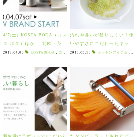
4/7(土) KOSTA BODA（コス
汚れや臭いが移りにくい！使
タ ボダ）ほか 、北欧・英国
いやすさにこだわったキッチ
６ブランドが新入荷！
ンアイテムKINTO キントー
2018.04.06
KOSTABODA
,
コスタボダ
2018.03.13
,
イギリス
,
キッチンアイテム
GUSTAFSBERG
,
,
K
グ
新生活はラボットで♪こだわり
たかがピーラー！されどピー