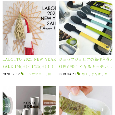
LABOTTO 2021 NEW YEAR
ジョセフジョセフの新作入荷♪
SALE 1/4(月)～1/11(月)！！
料理が楽しくなるキッチング
ッズ！
2020.12.12
干支オブジェ
,
新春運試し
2019.03.21
,
特別特価
,
包丁
リノベーション
,
まな板
,
キッチンばさみ
,
事