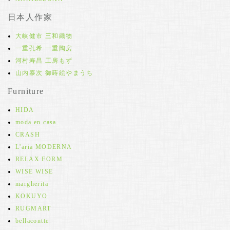
日本人作家
大峡健市 三和織物
一重孔希 一重陶房
河村寿昌 工房もず
山内泰次 御蒔絵やまうち
Furniture
HIDA
moda en casa
CRASH
L'aria MODERNA
RELAX FORM
WISE WISE
margherita
KOKUYO
RUGMART
bellacontte