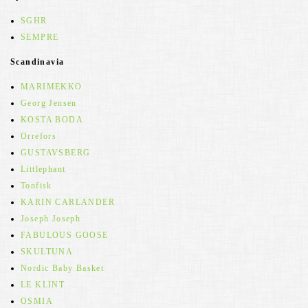
SGHR
SEMPRE
Scandinavia
MARIMEKKO
Georg Jensen
KOSTA BODA
Orrefors
GUSTAVSBERG
Littlephant
Tonfisk
KARIN CARLANDER
Joseph Joseph
FABULOUS GOOSE
SKULTUNA
Nordic Baby Basket
LE KLINT
OSMIA