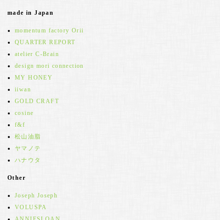
made in Japan
momentum factory Orii
QUARTER REPORT
atelier C-Brain
design mori connection
MY HONEY
iiwan
GOLD CRAFT
cosine
f&f
松山油脂
ヤマノテ
ハナウタ
Other
Joseph Joseph
VOLUSPA
ANNIESLOAN