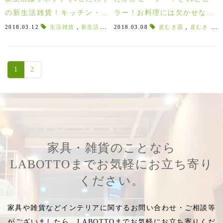
の新生活雑貨！キッチン・バ
ラー！お料理には欠かせないz
ス・お掃除グッズ特集！
enaの皮むき器！
2018.03.12
生活雑貨
,
新生活アイテム
2018.03.08
,
新生活の必需品
皮むき器
,
トイレ
,
皮むき
,
お風
,
ピ
1
2
家具・雑貨のことなら
LABOTTOまでお気軽にお立ち寄り
ください。
家具や雑貨などインテリアに関するお問い合わせ・ご相談等
がございましたら、LABOTTOまでお気軽にお立ち寄りくだ