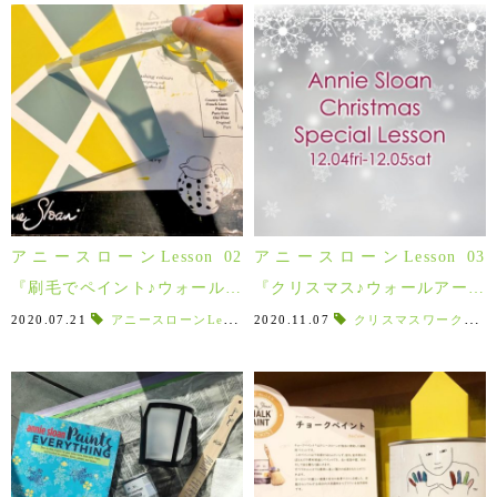
うございました♪
アニースローンLesson 02
アニースローンLesson 03
『刷毛でペイント♪ウォールア
『クリスマス♪ウォールアート
ートパネル 』8/28(金)・29
パネル（ステンシル編） 』
2020.07.21
アニースローンLesson
,
2020.11.07
刷毛
,
ウォールアートパネル
クリスマスワークショップ
,
豊か
(土)