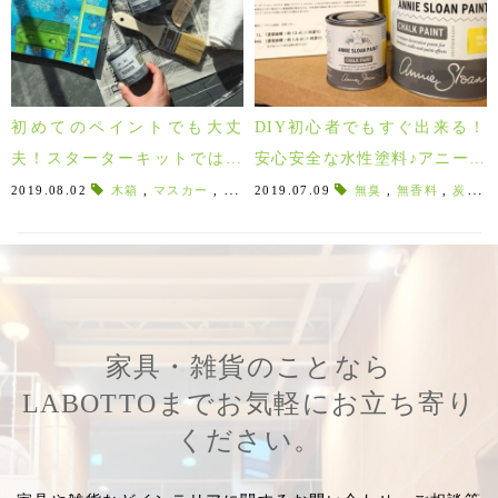
初めてのペイントでも大丈
DIY初心者でもすぐ出来る！
夫！スターターキットではじ
安心安全な水性塗料♪アニース
めるアニースローン！
ローン・チョークペイン
2019.08.02
木箱
,
マスカー
,
ウエス
2019.07.09
,
ペイントバケツ
無臭
,
,
ミキシングステ
無香料
,
炭酸カルシウム
ト！！
家具・雑貨のことなら
LABOTTOまでお気軽にお立ち寄り
ください。