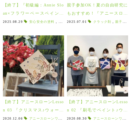
【終了】『初級編：Annie Slo
親子参加OK！夏の自由研究に
an×フラワーベースペイント
もおすすめ！『アニースロー
ワークショップ』ご参加の皆
ンでフラワーベースペイン
2025.08.29
安心安全の塗料
,
お子さん向けワークショップ
2025.07.01
クラック剤
,
レダー社
,
親子参加OK
,
様ありがとうございました！
ト』初級編と上級編
【終了】アニースローンLesso
【終了】アニースローンLesso
n 03 『クリスマス♪ウォール
n 02 『刷毛でペイント♪ウォ
アートパネル（ステンシル
ールアートパネル 』ご参加の
2020.12.06
アニースローンワークショップ
2020.08.30
,
ペイントワークショップ
アニースローンワークショップ
,
編） 』ご参加の皆様ありがと
皆様ありがとうございました♪