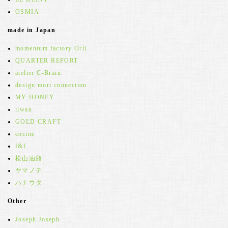
OSMIA
made in Japan
momentum factory Orii
QUARTER REPORT
atelier C-Brain
design mori connection
MY HONEY
iiwan
GOLD CRAFT
cosine
f&f
松山油脂
ヤマノテ
ハナウタ
Other
Joseph Joseph