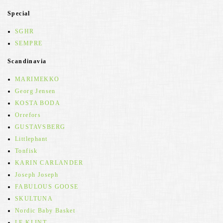
Special
SGHR
SEMPRE
Scandinavia
MARIMEKKO
Georg Jensen
KOSTA BODA
Orrefors
GUSTAVSBERG
Littlephant
Tonfisk
KARIN CARLANDER
Joseph Joseph
FABULOUS GOOSE
SKULTUNA
Nordic Baby Basket
LE KLINT