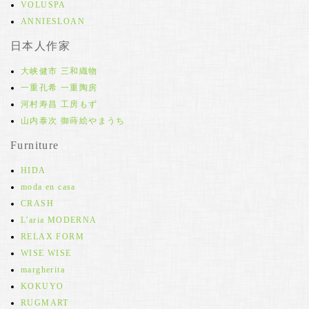
VOLUSPA
ANNIESLOAN
日本人作家
大峡健市 三和織物
一重孔希 一重陶房
河村寿昌 工房もず
山内泰次 御蒔絵やまうち
Furniture
HIDA
moda en casa
CRASH
L'aria MODERNA
RELAX FORM
WISE WISE
margherita
KOKUYO
RUGMART