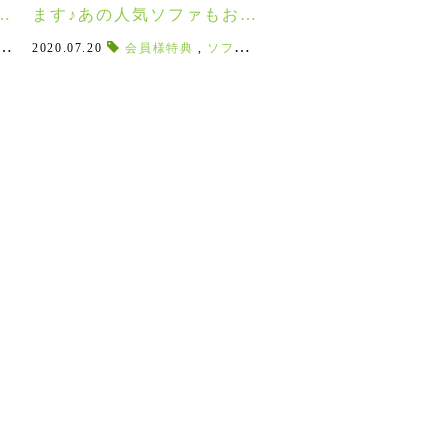
ン
ます♪あの人気ソファもお得
7
に！～8/10(月)まで！
ク
かな暮らし
,
,
鳥柄
下処理なし
2020.07.20
,
,
FABULOUSGOOSE
王室
,
,
アートのある暮らし
匂い無し
会員様特典
,
アニースローンサロン
,
,
ファブラス
ソファ張地
,
壁の装飾
,
,
サーカスベア
Summer SOFA SALE
,
絵を飾る
,
サロン
,
,
,
クジラ
アニース
anniesloa
,
,
ガ
R
事
お家時間
,
お家で飲み会
,
HAMMERSHOI POPPY
,
晩酌グラス
,
リモートワーク
,
エレガント
,
,
リモート飲み会
気品
,
ポピー
,
,
リッケ
父の日