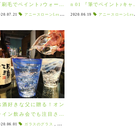
『刷毛でペイント♪ウォール
n 01 『筆でペイント♪キャ
アートパネル 』8/28(金)・2
ドルハウス 』7/26(日)・2
か
020.07.21
,
ほかほか
,
アニースローンLesson
アイスブルー
,
大人向け
,
刷毛
2020.06.19
,
冬ギフト
,
ウォールアートパネル
,
ピンク
アニースローンLesson
,
グレーピン
,
豊
(土)
(月)
お酒好きな父に贈る！オン
ライン飲み会でも注目され
るグラス＆タンブラー5選♪
020.06.01
,
深皿
,
スープ皿
ガラスのグラス
,
茎
,
つぼみ
,
,
焼酎グラス
大胆な柄
,
,
水彩画
オンライン飲み会
,
画家
,
ケーキ皿
,
お家仕
,