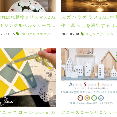
ぽれぽれ動物クリスマス202
スガハラガラス2021年
5！ジングルベルシリーズが
作！暮らしを演出するリ
新たに加わりました♪
ングアイテム♪
025.11.15
,
warm's
,
2023クリスマスデコレーション
オシャレなルームシューズ
2021.05.18
,
ボアルームシューズ
,
2023クリスマス
リビングアイテム
,
,
つまず
2023
,
,
アニースローンLesson 02
アニースローンサロンLess