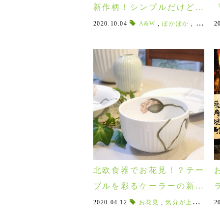
新作柄！シンプルだけど個
性的な北欧ブランケット♪
2020.10.04
A&W
,
ぽかぽか
,
あった
2
9
北欧食器でお花見！？テー
ブルを彩るケーラーの新作
ハンマースホイ ポピー！！
2020.04.12
お花見
,
気分が上がる食器
2