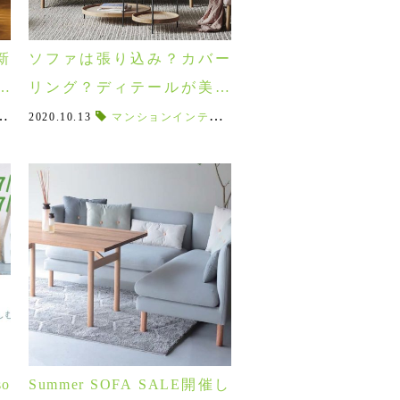
新
ソファは張り込み？カバー
ビ
リング？ディテールが美し
いデンマークの張り込みソ
き防止
ハリネズミ
ガラスアイテム
,
2020.10.13
ボアスリッパ
,
ロバ
,
,
アローム
もみの木
,
マンションインテリア
秋冬アイテム
,
,
ジェントル
アニマルアイテム
,
お家時間
,
オイルランプ
,
新築一戸建て
,
,
フロンティア
動物雑貨
,
フォトスタン
,
,
新調
アニマルイ
,
,
frontier
ライ
ファのマルモ
o
Summer SOFA SALE開催し