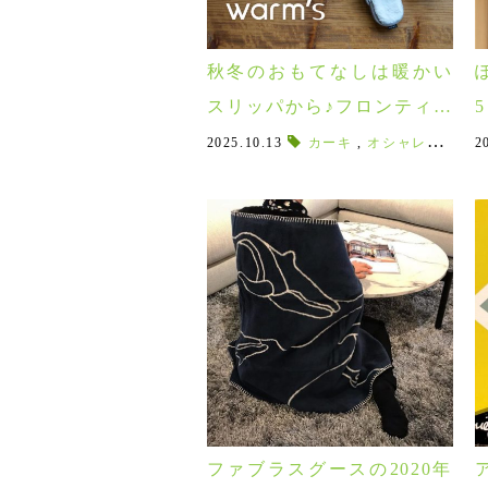
秋冬のおもてなしは暖かい
スリッパから♪フロンティア
新作の冬用スリッパ「war
2025.10.13
カーキ
,
オシャレなスリッパ
2
m’s（ウォームズ）」が入荷
しました！
ファブラスグースの2020年