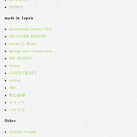
OSMIA
made in Japan
momentum factory Orii
QUARTER REPORT
atelier C-Brain
design mori connection
MY HONEY
iiwan
GOLD CRAFT
cosine
f&f
松山油脂
ヤマノテ
ハナウタ
Other
Joseph Joseph