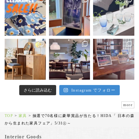
さらに読み込む
Instagram でフォロー
more
TOP
>
家具
>
抽選で70名様に豪華賞品が当たる！HIDA「 日本の森
から生まれた家具フェア」5/31㊏～
Interior Goods