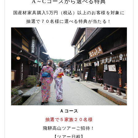
A～Cコースから選べる特典
国産材家具購入5万円（税込）以上のお客様を対象に
抽選で７０名様に選べる特典が当たる！
Ａコース
抽選で５家族２０名様
飛騨高山ツアーご招待！
【ツアー日程】