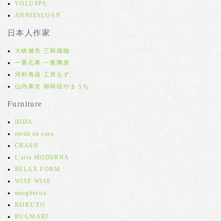
VOLUSPA
ANNIESLOAN
日本人作家
大峡健市 三和織物
一重孔希 一重陶房
河村寿昌 工房もず
山内泰次 御蒔絵やまうち
Furniture
HIDA
moda en casa
CRASH
L'aria MODERNA
RELAX FORM
WISE WISE
margherita
KOKUYO
RUGMART