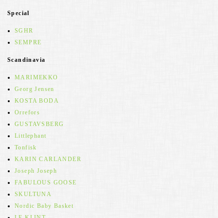
Special
SGHR
SEMPRE
Scandinavia
MARIMEKKO
Georg Jensen
KOSTA BODA
Orrefors
GUSTAVSBERG
Littlephant
Tonfisk
KARIN CARLANDER
Joseph Joseph
FABULOUS GOOSE
SKULTUNA
Nordic Baby Basket
LE KLINT