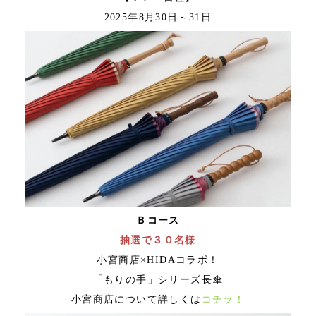
2025年8月30日～31日
Ｂコース
抽選で３０名様
小宮商店×HIDAコラボ！
「もりの手」シリーズ長傘
小宮商店について詳しくは
コチラ！