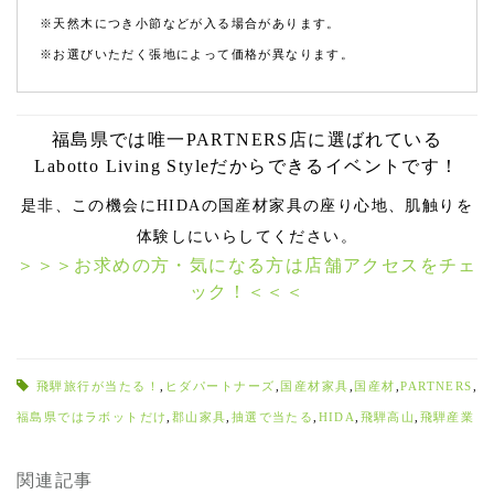
※天然木につき小節などが入る場合があります。
※お選びいただく張地によって価格が異なります。
福島県では唯一PARTNERS店に選ばれている
Labotto Living Styleだからできるイベントです！
是非、この機会にHIDAの国産材家具の座り心地、肌触りを
体験しにいらしてください。
＞＞＞お求めの方・気になる方は店舗アクセスをチェ
ック！＜＜＜
飛騨旅行が当たる！
,
ヒダパートナーズ
,
国産材家具
,
国産材
,
PARTNERS
,
福島県ではラボットだけ
,
郡山家具
,
抽選で当たる
,
HIDA
,
飛騨高山
,
飛騨産業
関連記事