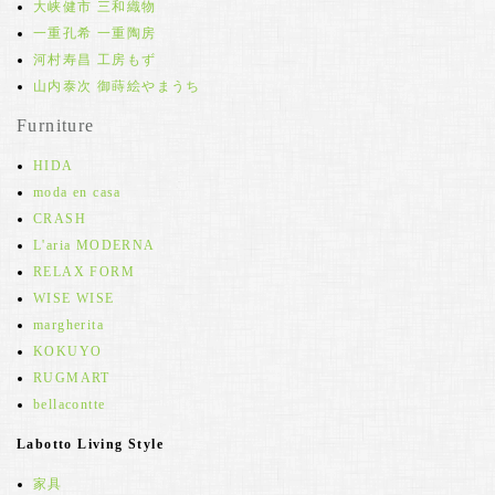
大峡健市 三和織物
一重孔希 一重陶房
河村寿昌 工房もず
山内泰次 御蒔絵やまうち
Furniture
HIDA
moda en casa
CRASH
L'aria MODERNA
RELAX FORM
WISE WISE
margherita
KOKUYO
RUGMART
bellacontte
Labotto Living Style
家具