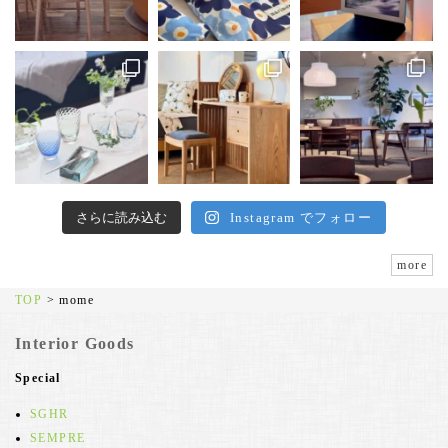
さらに読み込む
Instagram でフォロー
more
TOP
>
mome
Interior Goods
Special
SGHR
SEMPRE