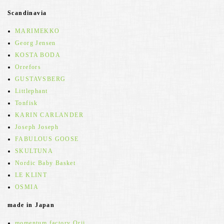
Scandinavia
MARIMEKKO
Georg Jensen
KOSTA BODA
Orrefors
GUSTAVSBERG
Littlephant
Tonfisk
KARIN CARLANDER
Joseph Joseph
FABULOUS GOOSE
SKULTUNA
Nordic Baby Basket
LE KLINT
OSMIA
made in Japan
momentum factory Orii