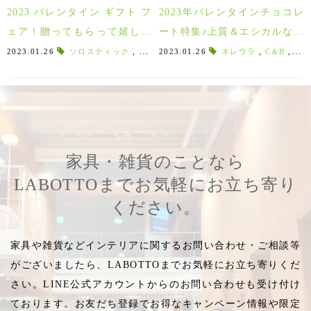
2023 バレンタイン ギフト フ
2023年バレンタインチョコレ
ェア！贈ってもらって嬉しい
ート特集♪上質＆エシカルなチ
バレンタインデーギフト♪
ョコ５選！
2023.01.26
ソロスティック
,
飲むホットチョコレート
2023.01.26
ネレウラ
,
LABOTTO厳選
,
C＆B
,
Nel
家具・雑貨のことなら
LABOTTOまでお気軽にお立ち寄り
ください。
家具や雑貨などインテリアに関するお問い合わせ・ご相談等
がございましたら、LABOTTOまでお気軽にお立ち寄りくだ
さい。LINE公式アカウントからのお問い合わせも受け付け
ております。お友だち登録でお得なキャンペーン情報や限定