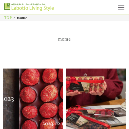
TOP
>
mome
mome