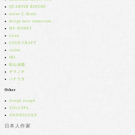
QUARTER REPORT
atelier C-Brain
design mori connection
MY HONEY
iiwan
GOLD CRAFT
cosine
f&f
松山油脂
ヤマノテ
ハナウタ
Other
Joseph Joseph
VOLUSPA
ANNIESLOAN
日本人作家