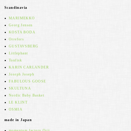
Scandinavia
MARIMEKKO
Georg Jensen
KOSTA BODA
Orrefors
GUSTAVSBERG
Littlephant
Tonfisk
KARIN CARLANDER
Joseph Joseph
FABULOUS GOOSE
SKULTUNA
Nordic Baby Basket
LE KLINT
OSMIA
made in Japan
momentum factory Orii