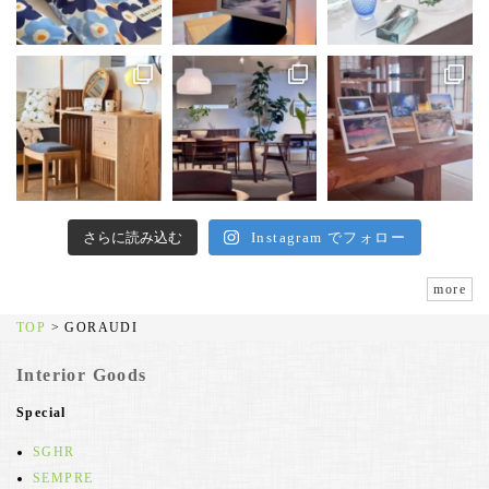
さらに読み込む
Instagram でフォロー
more
TOP
>
GORAUDI
Interior Goods
Special
SGHR
SEMPRE