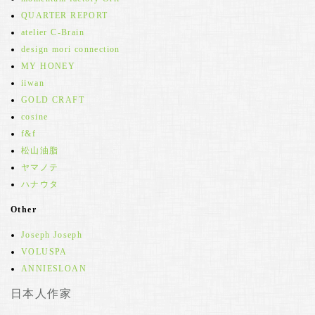
QUARTER REPORT
atelier C-Brain
design mori connection
MY HONEY
iiwan
GOLD CRAFT
cosine
f&f
松山油脂
ヤマノテ
ハナウタ
Other
Joseph Joseph
VOLUSPA
ANNIESLOAN
日本人作家