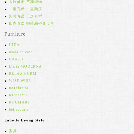
大峡健市 三和織物
一重孔希 一重陶房
河村寿昌 工房もず
山内泰次 御蒔絵やまうち
Furniture
HIDA
moda en casa
CRASH
L'aria MODERNA
RELAX FORM
WISE WISE
margherita
KOKUYO
RUGMART
bellacontte
Labotto Living Style
家具