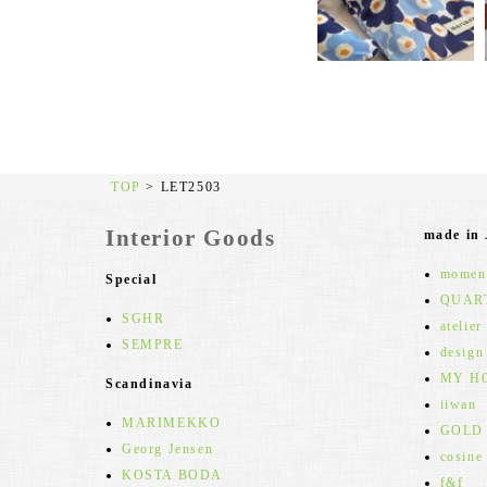
TOP
>
LET2503
Interior Goods
made in
moment
Special
QUAR
SGHR
atelier
SEMPRE
design
MY H
Scandinavia
iiwan
MARIMEKKO
GOLD
Georg Jensen
cosine
KOSTA BODA
f&f