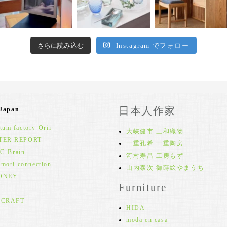
さらに読み込む
Instagram でフォロー
日本人作家
 Japan
um factory Orii
大峡健市 三和織物
TER REPORT
一重孔希 一重陶房
 C-Brain
河村寿昌 工房もず
 mori connection
山内泰次 御蒔絵やまうち
ONEY
Furniture
 CRAFT
HIDA
moda en casa