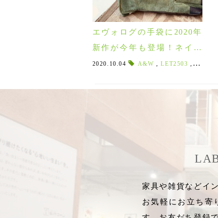
エヴォログの手袋に2020年
新作が今年も登場！ネイル
(LET2732)も一足先にご紹
2020.10.04
A&W
,
LET2503
,
LET
,
介♪
LA
家具や雑貨などイン
お気軽にお立ち寄
す。お友だち登録