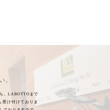
エヴォログ2375
,
エヴォログ2503
,
LET2355
,
LET2706
,
LET2600
,
LE
さい。
、LABOTTOまで
も受け付けておりま
しておりますので、