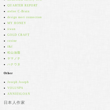
QUARTER REPORT
atelier C-Brain
design mori connection
MY HONEY
iiwan
GOLD CRAFT
cosine
f&f
松山油脂
ヤマノテ
ハナウタ
Other
Joseph Joseph
VOLUSPA
ANNIESLOAN
日本人作家