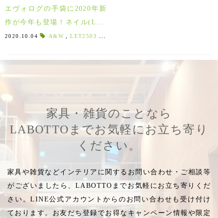
エヴォログの手袋に2020年新
作が今年も登場！ネイル(LET
2732)も一足先にご紹介♪
2020.10.04
A&W
,
LET2503
,
LET
,
エヴォログ2355
,
エヴォログ2600
家具・雑貨のことなら
LABOTTOまでお気軽にお立ち寄り
ください。
家具や雑貨などインテリアに関するお問い合わせ・ご相談等
がございましたら、LABOTTOまでお気軽にお立ち寄りくだ
さい。LINE公式アカウントからのお問い合わせも受け付け
ております。お友だち登録でお得なキャンペーン情報や限定