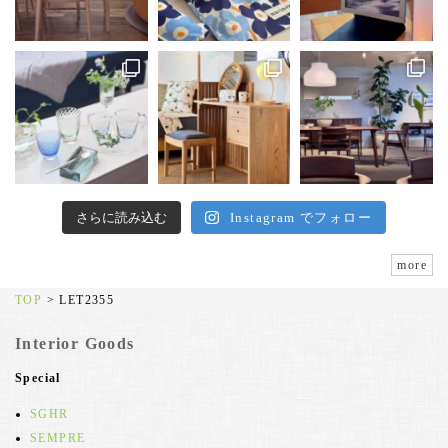
さらに読み込む
Instagram でフォロー
more
TOP
>
LET2355
Interior Goods
Special
SGHR
SEMPRE