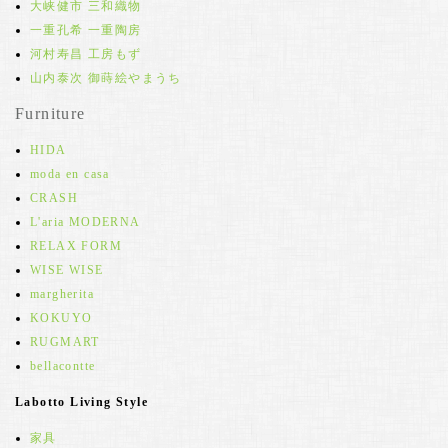
大峡健市 三和織物
一重孔希 一重陶房
河村寿昌 工房もず
山内泰次 御蒔絵やまうち
Furniture
HIDA
moda en casa
CRASH
L'aria MODERNA
RELAX FORM
WISE WISE
margherita
KOKUYO
RUGMART
bellacontte
Labotto Living Style
家具