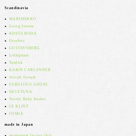
Scandinavia
MARIMEKKO
Georg Jensen
KOSTA BODA
Orrefors
GUSTAVSBERG
Littlephant
Tonfisk
KARIN CARLANDER
Joseph Joseph
FABULOUS GOOSE
SKULTUNA
Nordic Baby Basket
LE KLINT
OSMIA
made in Japan
momentum factory Orii