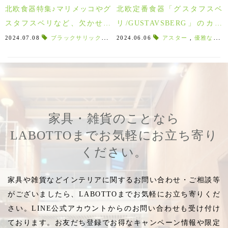
北欧食器特集♪マリメッコやグ
北欧定番食器「グスタフスベ
スタフスベリなど、欠かせな
リ/GUSTAVSBERG」のカッ
い定番アイテムもご紹介♪
プアンドソーサー特集♪
2024.07.08
ブラックサリックス
,
スティグリンドべリ
2024.06.06
アスター
,
カミーラルンド
,
優雅な時間
家具・雑貨のことなら
LABOTTOまでお気軽にお立ち寄り
ください。
家具や雑貨などインテリアに関するお問い合わせ・ご相談等
がございましたら、LABOTTOまでお気軽にお立ち寄りくだ
さい。LINE公式アカウントからのお問い合わせも受け付け
ております。お友だち登録でお得なキャンペーン情報や限定