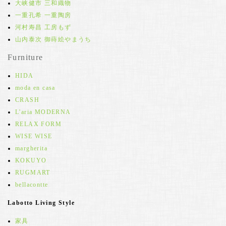
大峡健市 三和織物
一重孔希 一重陶房
河村寿昌 工房もず
山内泰次 御蒔絵やまうち
Furniture
HIDA
moda en casa
CRASH
L'aria MODERNA
RELAX FORM
WISE WISE
margherita
KOKUYO
RUGMART
bellacontte
Labotto Living Style
家具