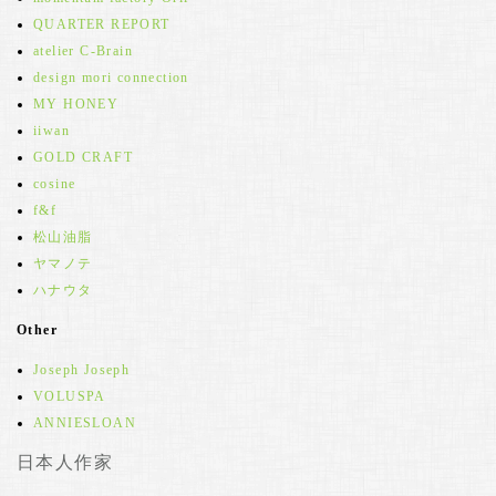
QUARTER REPORT
atelier C-Brain
design mori connection
MY HONEY
iiwan
GOLD CRAFT
cosine
f&f
松山油脂
ヤマノテ
ハナウタ
Other
Joseph Joseph
VOLUSPA
ANNIESLOAN
日本人作家