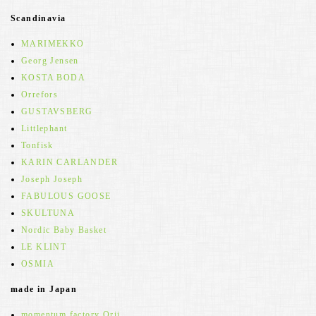
Scandinavia
MARIMEKKO
Georg Jensen
KOSTA BODA
Orrefors
GUSTAVSBERG
Littlephant
Tonfisk
KARIN CARLANDER
Joseph Joseph
FABULOUS GOOSE
SKULTUNA
Nordic Baby Basket
LE KLINT
OSMIA
made in Japan
momentum factory Orii