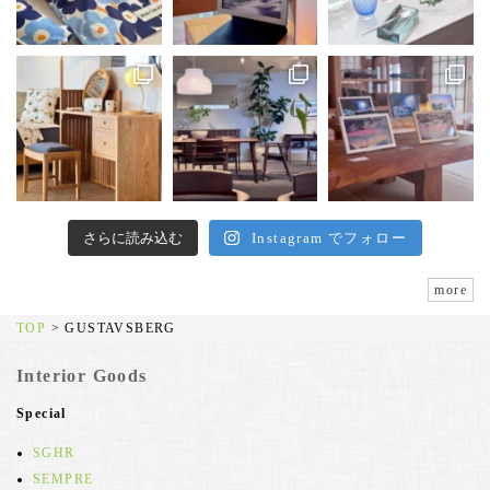
さらに読み込む
Instagram でフォロー
more
TOP
>
GUSTAVSBERG
Interior Goods
Special
SGHR
SEMPRE