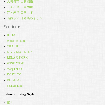
大峡健市 三和織物
一重孔希 一重陶房
河村寿昌 工房もず
山内泰次 御蒔絵やまうち
Furniture
HIDA
moda en casa
CRASH
L'aria MODERNA
RELAX FORM
WISE WISE
margherita
KOKUYO
RUGMART
bellacontte
Labotto Living Style
家具