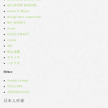
QUARTER REPORT
atelier C-Brain
design mori connection
MY HONEY
iiwan
GOLD CRAFT
cosine
f&f
松山油脂
ヤマノテ
ハナウタ
Other
Joseph Joseph
VOLUSPA
ANNIESLOAN
日本人作家