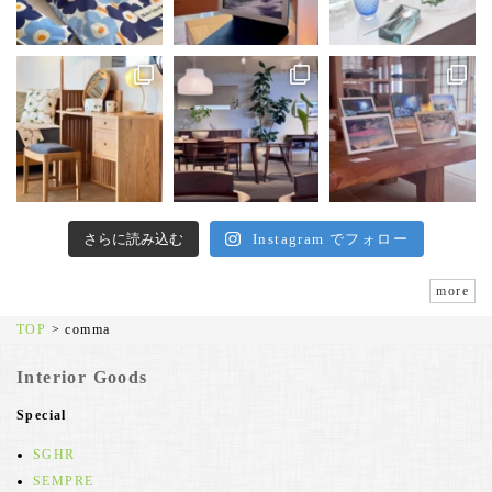
さらに読み込む
Instagram でフォロー
more
TOP
>
comma
Interior Goods
Special
SGHR
SEMPRE