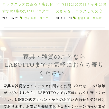
ロックグラスに凝る！店長お
6/17(日)は父の日！今年はお
すすめ♪集めたいロックグラス
父さんをチェックして父心を
10選！！
グッとつかもう！
2018.05.21
ウイスキーロック
,
伝統工芸士
2018.05.20
,
定番
,
お湯割り
オールド
,
,
飲み方で選ぶ
大ヒット
家具・雑貨のことなら
LABOTTOまでお気軽にお立ち寄り
ください。
家具や雑貨などインテリアに関するお問い合わせ・ご相談等
がございましたら、LABOTTOまでお気軽にお立ち寄りくだ
さい。LINE公式アカウントからのお問い合わせも受け付け
ております。お友だち登録でお得なキャンペーン情報や限定