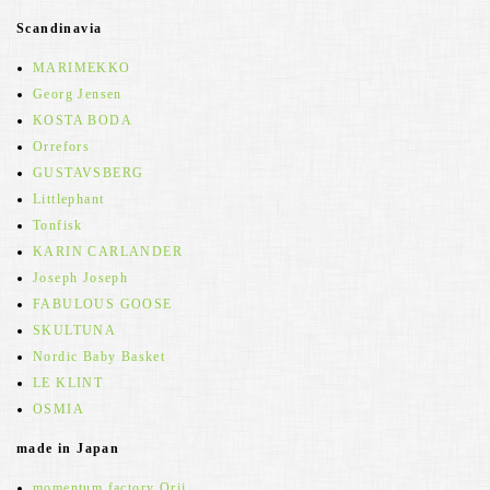
Scandinavia
MARIMEKKO
Georg Jensen
KOSTA BODA
Orrefors
GUSTAVSBERG
Littlephant
Tonfisk
KARIN CARLANDER
Joseph Joseph
FABULOUS GOOSE
SKULTUNA
Nordic Baby Basket
LE KLINT
OSMIA
made in Japan
momentum factory Orii