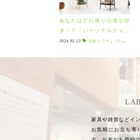
あなたはどの座り心地が好
き！？「パーソナルチェア
人気投票」2/23(金)より開
2024.02.22
北欧ソファ
,
１Pソファ
,
催！！
LA
家具や雑貨などイン
お気軽にお立ち寄
す。お友だち登録