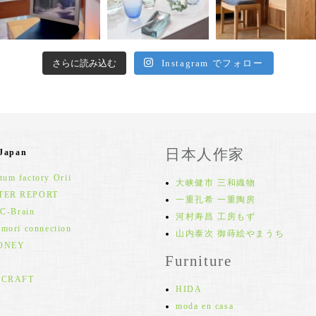
さらに読み込む
Instagram でフォロー
日本人作家
 Japan
um factory Orii
大峡健市 三和織物
TER REPORT
一重孔希 一重陶房
 C-Brain
河村寿昌 工房もず
 mori connection
山内泰次 御蒔絵やまうち
ONEY
Furniture
 CRAFT
HIDA
moda en casa