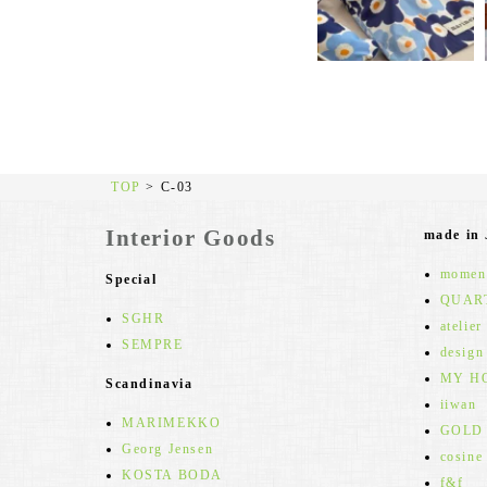
TOP
>
C-03
Interior Goods
made in
moment
Special
QUAR
SGHR
atelier
SEMPRE
design
MY H
Scandinavia
iiwan
MARIMEKKO
GOLD
Georg Jensen
cosine
KOSTA BODA
f&f