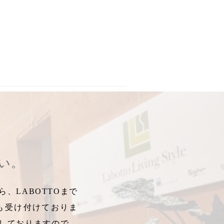
い
,
静穏
,
NYSSE
,
C-03
,
TEDDY
,
Kinoe
,
POISE
,
一人掛けソファ
,
さい。
、LABOTTOまで
も受け付けておりま
しておりますので、