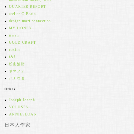
QUARTER REPORT
atelier C-Brain
design mori connection
MY HONEY
iiwan
GOLD CRAFT
cosine
f&f
松山油脂
ヤマノテ
ハナウタ
Other
Joseph Joseph
VOLUSPA
ANNIESLOAN
日本人作家