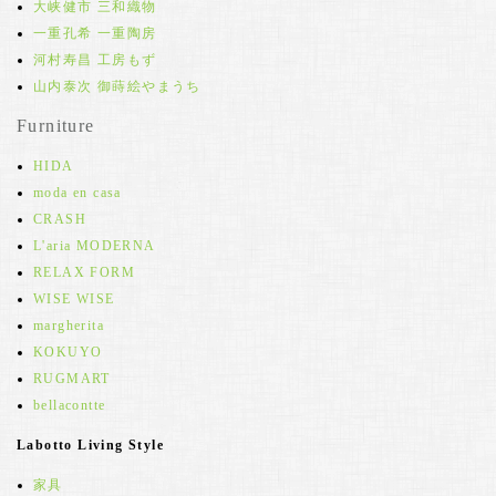
大峡健市 三和織物
一重孔希 一重陶房
河村寿昌 工房もず
山内泰次 御蒔絵やまうち
Furniture
HIDA
moda en casa
CRASH
L'aria MODERNA
RELAX FORM
WISE WISE
margherita
KOKUYO
RUGMART
bellacontte
Labotto Living Style
家具