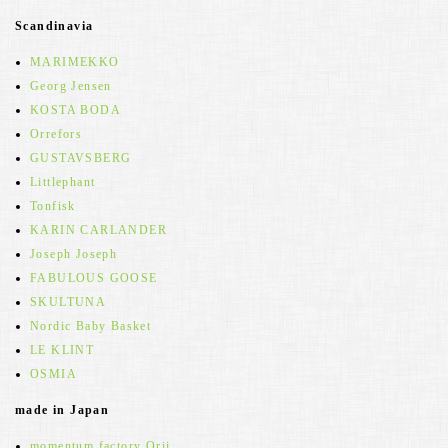
Scandinavia
MARIMEKKO
Georg Jensen
KOSTA BODA
Orrefors
GUSTAVSBERG
Littlephant
Tonfisk
KARIN CARLANDER
Joseph Joseph
FABULOUS GOOSE
SKULTUNA
Nordic Baby Basket
LE KLINT
OSMIA
made in Japan
momentum factory Orii