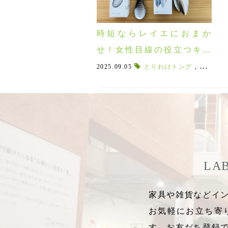
時短ならレイエにおまか
せ！女性目線の役立つキッ
チングッズ♪
2025.09.05
とりわけトング
,
はちみつ
LA
家具や雑貨などイン
お気軽にお立ち寄
す。お友だち登録