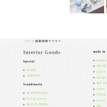
TOP
>
軽量味噌マドラー
Interior Goods
made in
moment
Special
QUAR
SGHR
atelier
SEMPRE
design
MY H
Scandinavia
iiwan
MARIMEKKO
GOLD
Georg Jensen
cosine
KOSTA BODA
f&f