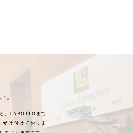
ラー
,
おろしスプーン
,
マドラー
,
レイエ
,
ハチミツスプーン
,
トング
さい。
、LABOTTOまで
も受け付けておりま
しておりますので、