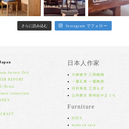
さらに読み込む
Instagram でフォロー
日本人作家
 Japan
um factory Orii
大峡健市 三和織物
TER REPORT
一重孔希 一重陶房
 C-Brain
河村寿昌 工房もず
 mori connection
山内泰次 御蒔絵やまうち
ONEY
Furniture
 CRAFT
HIDA
moda en casa