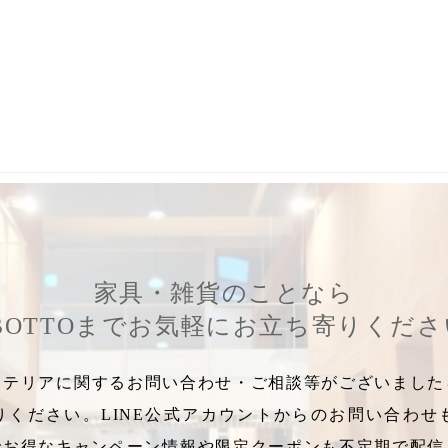
スプーン
,
キッチンツール
,
leye
,
ウチクック
,
uchicook
,
軽量味噌マド
家具・雑貨のことなら
BOTTOまでお気軽にお立ち寄りくだ
テリアに関するお問い合わせ・ご相談等がございましたら
りください。LINE公式アカウントからのお問い合わせ
でお得なキャンペーン情報や限定クーポンも不定期で配信