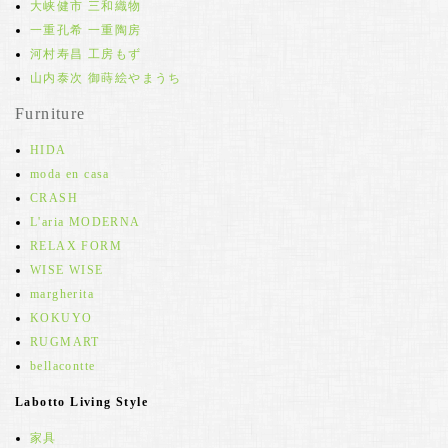
大峡健市 三和織物
一重孔希 一重陶房
河村寿昌 工房もず
山内泰次 御蒔絵やまうち
Furniture
HIDA
moda en casa
CRASH
L'aria MODERNA
RELAX FORM
WISE WISE
margherita
KOKUYO
RUGMART
bellacontte
Labotto Living Style
家具