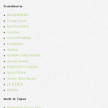
Scandinavia
MARIMEKKO
Georg Jensen
KOSTA BODA
Orrefors
GUSTAVSBERG
Littlephant
Tonfisk
KARIN CARLANDER
Joseph Joseph
FABULOUS GOOSE
SKULTUNA
Nordic Baby Basket
LE KLINT
OSMIA
made in Japan
momentum factory Orii