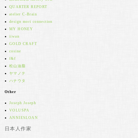
QUARTER REPORT
atelier C-Brain
design mori connection
MY HONEY
iiwan
GOLD CRAFT
cosine
f&f
松山油脂
ヤマノテ
ハナウタ
Other
Joseph Joseph
VOLUSPA
ANNIESLOAN
日本人作家