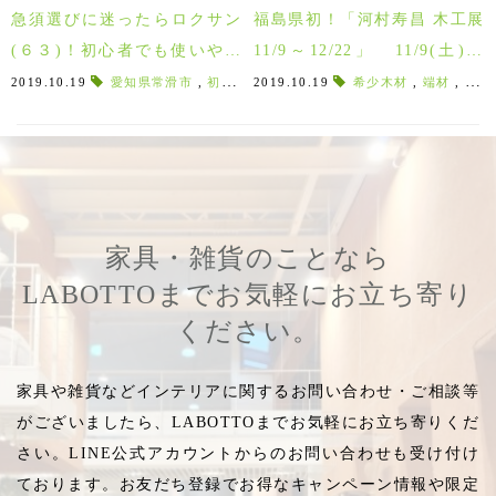
急須選びに迷ったらロクサン
福島県初！「河村寿昌 木工展
(６３)！初心者でも使いやす
11/9～12/22」 11/9(土)10
い日本茶グッズ！！
(日)は河村氏来館！！
2019.10.19
愛知県常滑市
,
初心者向け
2019.10.19
,
湯切れ
,
茶こし一体型
希少木材
,
端材
,
茶こし
,
木材
家具・雑貨のことなら
LABOTTOまでお気軽にお立ち寄り
ください。
家具や雑貨などインテリアに関するお問い合わせ・ご相談等
がございましたら、LABOTTOまでお気軽にお立ち寄りくだ
さい。LINE公式アカウントからのお問い合わせも受け付け
ております。お友だち登録でお得なキャンペーン情報や限定