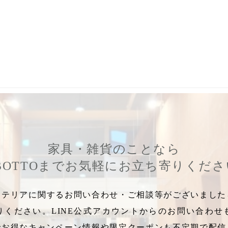
苦み
,
酸味
,
雑味
,
簡単に温度設定
,
ホットコーヒー
,
ティーケトル
,
家具・雑貨のことなら
BOTTOまでお気軽にお立ち寄りくだ
テリアに関するお問い合わせ・ご相談等がございましたら
りください。LINE公式アカウントからのお問い合わせ
でお得なキャンペーン情報や限定クーポンも不定期で配信