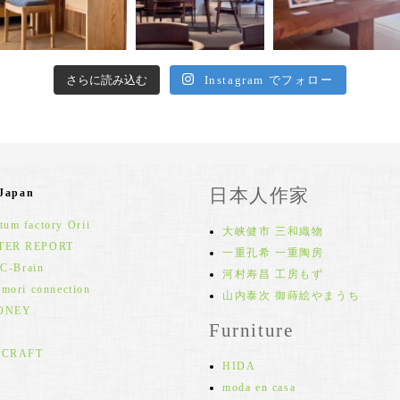
さらに読み込む
Instagram でフォロー
日本人作家
 Japan
um factory Orii
大峡健市 三和織物
TER REPORT
一重孔希 一重陶房
 C-Brain
河村寿昌 工房もず
 mori connection
山内泰次 御蒔絵やまうち
ONEY
Furniture
 CRAFT
HIDA
moda en casa