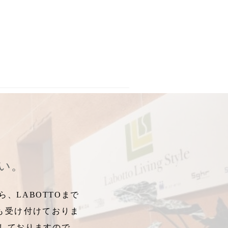
空焚き防止機能
,
オートオフ機能
,
ヤカン電気ケトル
,
湯沸かし
,
ドリッ
さい。
、LABOTTOまで
も受け付けておりま
しておりますので、