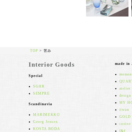
TOP
>
苦み
Interior Goods
made in
moment
Special
QUAR
SGHR
atelier
SEMPRE
design
MY H
Scandinavia
iiwan
MARIMEKKO
GOLD
Georg Jensen
cosine
KOSTA BODA
f&f