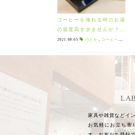
コーヒーを淹れる時のお湯
の温度高すぎませんか？時
短で美味しい温度教えま
2021.08.05
のどか
,
コーヒーの適温
,
す！
LA
家具や雑貨などイン
お気軽にお立ち寄
す。お友だち登録