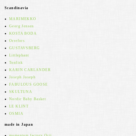
Scandinavia
MARIMEKKO
Georg Jensen
KOSTA BODA
Orrefors
GUSTAVSBERG
Littlephant
Tonfisk
KARIN CARLANDER
Joseph Joseph
FABULOUS GOOSE
SKULTUNA
Nordic Baby Basket
LE KLINT
OSMIA
made in Japan
momentum factory Orii