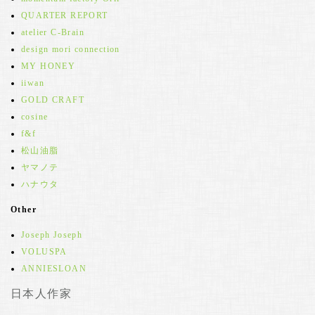
QUARTER REPORT
atelier C-Brain
design mori connection
MY HONEY
iiwan
GOLD CRAFT
cosine
f&f
松山油脂
ヤマノテ
ハナウタ
Other
Joseph Joseph
VOLUSPA
ANNIESLOAN
日本人作家