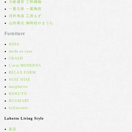
大峡健市 三和織物
一重孔希 一重陶房
河村寿昌 工房もず
山内泰次 御蒔絵やまうち
Furniture
HIDA
moda en casa
CRASH
L'aria MODERNA
RELAX FORM
WISE WISE
margherita
KOKUYO
RUGMART
bellacontte
Labotto Living Style
家具