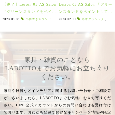
【終了】Lesson 05 AS Salon
Lesson 05 AS Salon 『グリー
『グリーンスタンドをペイン
ンスタンドをペイントして金
トして金属箔で仕上げよう♪』
属箔で仕上げよう♪』参加者募
2023.03.31
小物置きスタンド
,
金属箔
2023.02.11
,
スタンド作り
ネオクラシック
,
グリーンスタン
,
仕上
ご参加の皆様ありがとうござ
集中！
いました♪
家具・雑貨のことなら
LABOTTOまでお気軽にお立ち寄り
ください。
家具や雑貨などインテリアに関するお問い合わせ・ご相談等
がございましたら、LABOTTOまでお気軽にお立ち寄りくだ
さい。LINE公式アカウントからのお問い合わせも受け付け
ております。お友だち登録でお得なキャンペーン情報や限定