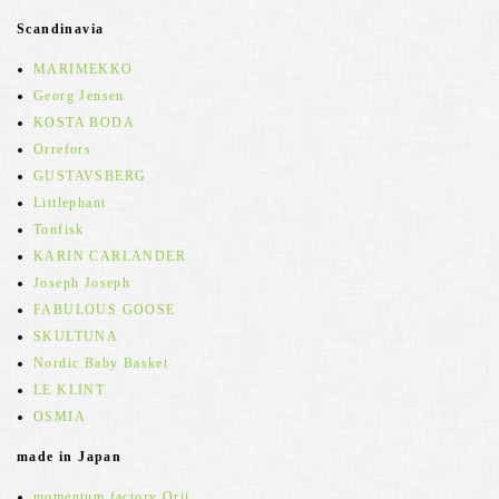
Scandinavia
MARIMEKKO
Georg Jensen
KOSTA BODA
Orrefors
GUSTAVSBERG
Littlephant
Tonfisk
KARIN CARLANDER
Joseph Joseph
FABULOUS GOOSE
SKULTUNA
Nordic Baby Basket
LE KLINT
OSMIA
made in Japan
momentum factory Orii