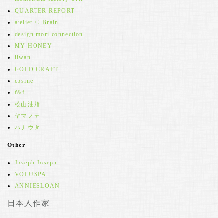
QUARTER REPORT
atelier C-Brain
design mori connection
MY HONEY
iiwan
GOLD CRAFT
cosine
f&f
松山油脂
ヤマノテ
ハナウタ
Other
Joseph Joseph
VOLUSPA
ANNIESLOAN
日本人作家