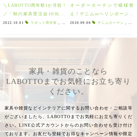
＼LABOTTO周年祭1か月前！
オーダーカーテンで模様替
／「秋の家具受注会10/8(土)
え！デニムorヘリンボーンの
～」
オーダーカーテン♪
2022.10.01
ラボット周年祭
,
秋の新作
2020.09.06
,
グレーインテリア
デニムカーテン
,
Labotto Liv
,
ヘリ
家具・雑貨のことなら
LABOTTOまでお気軽にお立ち寄り
ください。
家具や雑貨などインテリアに関するお問い合わせ・ご相談等
がございましたら、LABOTTOまでお気軽にお立ち寄りくだ
さい。LINE公式アカウントからのお問い合わせも受け付け
ております。お友だち登録でお得なキャンペーン情報や限定