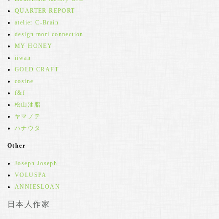
QUARTER REPORT
atelier C-Brain
design mori connection
MY HONEY
iiwan
GOLD CRAFT
cosine
f&f
松山油脂
ヤマノテ
ハナウタ
Other
Joseph Joseph
VOLUSPA
ANNIESLOAN
日本人作家