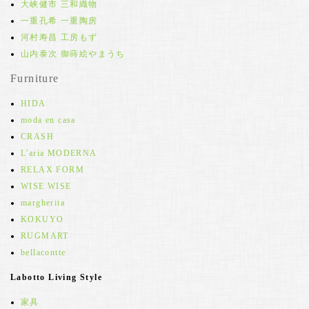
大峡健市 三和織物
一重孔希 一重陶房
河村寿昌 工房もず
山内泰次 御蒔絵やまうち
Furniture
HIDA
moda en casa
CRASH
L'aria MODERNA
RELAX FORM
WISE WISE
margherita
KOKUYO
RUGMART
bellacontte
Labotto Living Style
家具