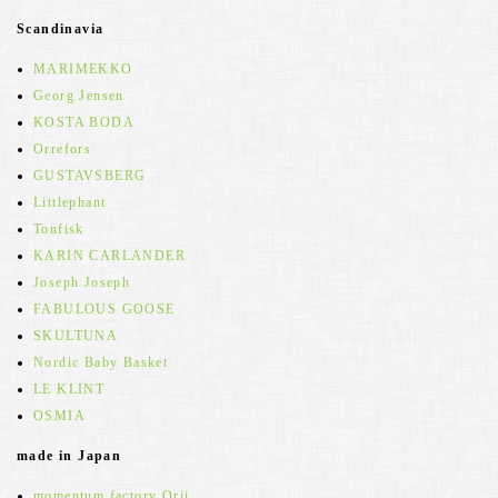
Scandinavia
MARIMEKKO
Georg Jensen
KOSTA BODA
Orrefors
GUSTAVSBERG
Littlephant
Tonfisk
KARIN CARLANDER
Joseph Joseph
FABULOUS GOOSE
SKULTUNA
Nordic Baby Basket
LE KLINT
OSMIA
made in Japan
momentum factory Orii