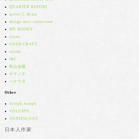
QUARTER REPORT
atelier C-Brain
design mori connection
MY HONEY
iiwan
GOLD CRAFT
cosine
f&f
松山油脂
ヤマノテ
ハナウタ
Other
Joseph Joseph
VOLUSPA
ANNIESLOAN
日本人作家