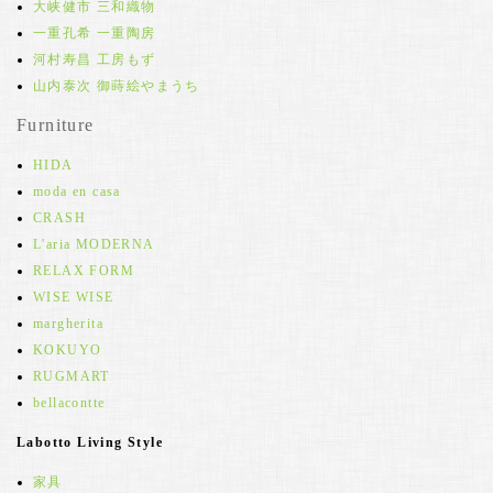
大峡健市 三和織物
一重孔希 一重陶房
河村寿昌 工房もず
山内泰次 御蒔絵やまうち
Furniture
HIDA
moda en casa
CRASH
L'aria MODERNA
RELAX FORM
WISE WISE
margherita
KOKUYO
RUGMART
bellacontte
Labotto Living Style
家具