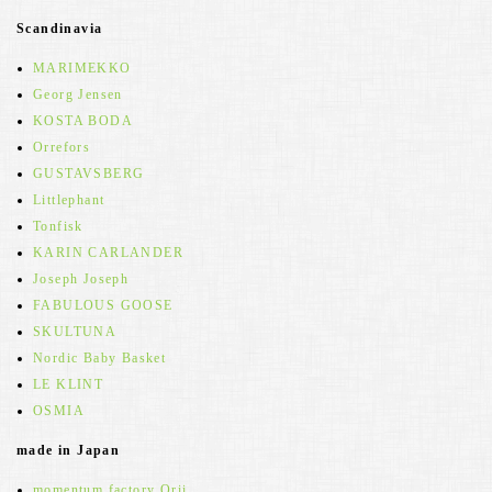
Scandinavia
MARIMEKKO
Georg Jensen
KOSTA BODA
Orrefors
GUSTAVSBERG
Littlephant
Tonfisk
KARIN CARLANDER
Joseph Joseph
FABULOUS GOOSE
SKULTUNA
Nordic Baby Basket
LE KLINT
OSMIA
made in Japan
momentum factory Orii