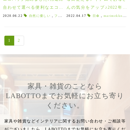
合わせて選べる便利なエコバ
んの気分をアップ♪2022年母
ッグ特集！
の日ファッションギフト５
2020.06.22
自然に優しい
,
フレキシブル
2022.04.17
,
エシカル消費
日傘
,
,
marimekko
エシカル
,
,
洗
選！
1
2
家具・雑貨のことなら
LABOTTOまでお気軽にお立ち寄り
ください。
家具や雑貨などインテリアに関するお問い合わせ・ご相談等
がございましたら、LABOTTOまでお気軽にお立ち寄りくだ