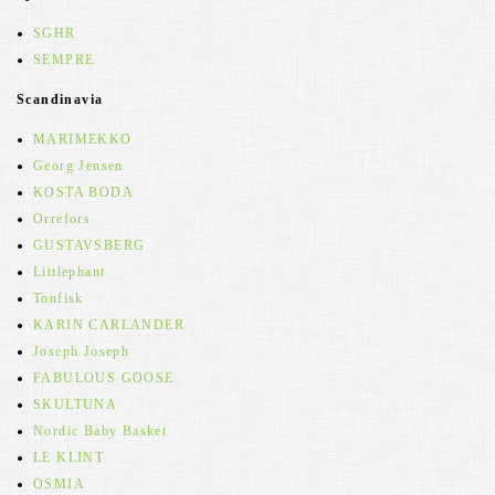
SGHR
SEMPRE
Scandinavia
MARIMEKKO
Georg Jensen
KOSTA BODA
Orrefors
GUSTAVSBERG
Littlephant
Tonfisk
KARIN CARLANDER
Joseph Joseph
FABULOUS GOOSE
SKULTUNA
Nordic Baby Basket
LE KLINT
OSMIA