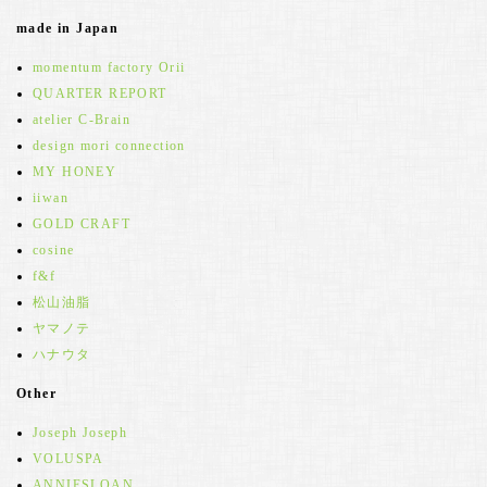
made in Japan
momentum factory Orii
QUARTER REPORT
atelier C-Brain
design mori connection
MY HONEY
iiwan
GOLD CRAFT
cosine
f&f
松山油脂
ヤマノテ
ハナウタ
Other
Joseph Joseph
VOLUSPA
ANNIESLOAN