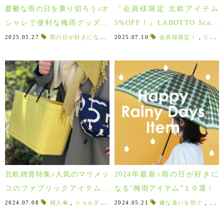
憂鬱な雨の日を乗り切ろう♪オ
『会員様限定 北欧アイテム
シャレで便利な梅雨グッズ10
5%OFF！』LABOTTO Scand
選！！
inavian Interior Fair 2025 7/
2025.05.27
雨の日が好きになる
,
雨グッズ
2025.07.10
,
梅雨グッズ
会員様限定！
,
リぺル
,
,
リンドベリデザイン
マリ
12～8/11
北欧雑貨特集♪人気のマリメッ
2024年最新♪雨の日が好きに
コのファブリックアイテムを
なる”梅雨アイテム”１０選！
始めとする北欧雑貨を集めま
2024.07.08
婦人傘
,
ショルダーバッグ
2024.05.21
,
ファブリックアイテム
嫌な臭いを防ぐ
,
北欧フ
,
速乾
した！