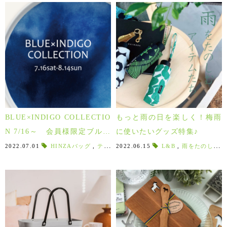
BLUE×INDIGO COLLECTIO
もっと雨の日を楽しく！梅雨
N 7/16～ 会員様限定ブルー
に使いたいグッズ特集♪
アイテムに限り5%OFF!!
2022.07.01
HINZAバッグ
,
ティッシュカバー
2022.06.15
,
ibuki
L&B
,
,
POISE
雨をたのしむ
,
ポイズ
,