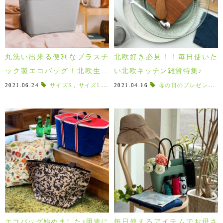
丸洗い出来る便利なプラスチ
北欧好き必見！！毎日使いた
ック製エコバッグ！北欧生ま
い北欧キッチン雑貨特集♪
れのHINZA/ヒンザ♪
2021.06.24
サイズS
,
サイズL
,
プラム
2021.04.16
,
ライトブルー
母の日のプレゼント
,
限定カラー
,
ダ
,
エコバッグ始めました♪用途に
毎日使えるアイテムでお母さ