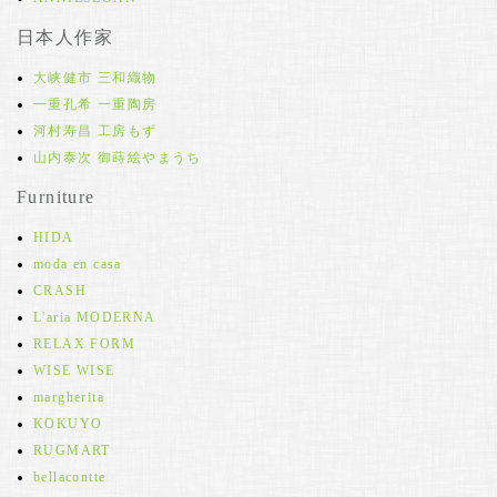
日本人作家
大峡健市 三和織物
一重孔希 一重陶房
河村寿昌 工房もず
山内泰次 御蒔絵やまうち
Furniture
HIDA
moda en casa
CRASH
L'aria MODERNA
RELAX FORM
WISE WISE
margherita
KOKUYO
RUGMART
bellacontte