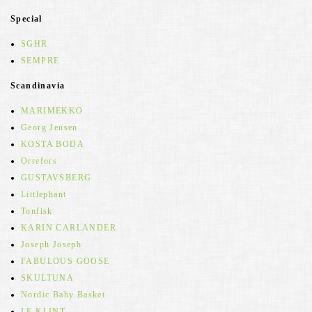
Special
SGHR
SEMPRE
Scandinavia
MARIMEKKO
Georg Jensen
KOSTA BODA
Orrefors
GUSTAVSBERG
Littlephant
Tonfisk
KARIN CARLANDER
Joseph Joseph
FABULOUS GOOSE
SKULTUNA
Nordic Baby Basket
LE KLINT