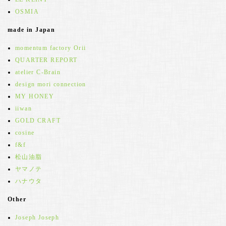
OSMIA
made in Japan
momentum factory Orii
QUARTER REPORT
atelier C-Brain
design mori connection
MY HONEY
iiwan
GOLD CRAFT
cosine
f&f
松山油脂
ヤマノテ
ハナウタ
Other
Joseph Joseph