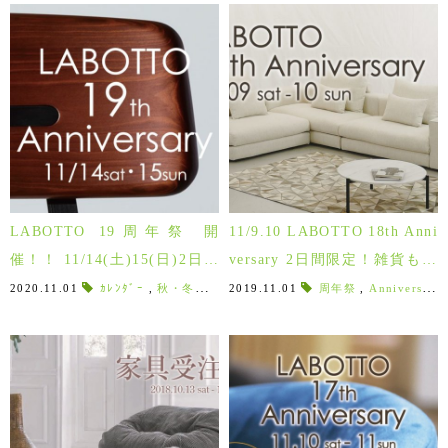
LABOTTO 19周年祭 開
11/9.10 LABOTTO 18th Anni
催！！ 11/14(土)15(日)2日間
versary 2日間限定！雑貨も家
限定で全品10%現金還元！
具も全品10％現金還元！
2020.11.01
ｶﾚﾝﾀﾞｰ
,
秋・冬アイテム
2019.11.01
,
注文家具
,
周年祭
グルーンプロジェクト
,
Anniversary