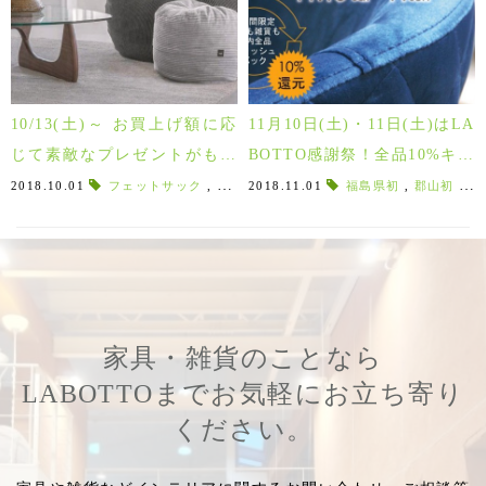
10/13(土)～ お買上げ額に応
11月10日(土)・11日(土)はLA
じて素敵なプレゼントがもら
BOTTO感謝祭！全品10%キャ
える！Labotto家具受注会 in
ッシュバックSALE！！
2018.10.01
フェットサック
,
カデンツァ
2018.11.01
,
パモウナ
福島県初
,
ベラコンテ
,
郡山初
,
bella
,
現
Autumn
家具・雑貨のことなら
LABOTTOまでお気軽にお立ち寄り
ください。