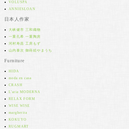
VOLUSPA
ANNIESLOAN
日本人作家
大峡健市 三和織物
一重孔希 一重陶房
河村寿昌 工房もず
山内泰次 御蒔絵やまうち
Furniture
HIDA
moda en casa
CRASH
L'aria MODERNA
RELAX FORM
WISE WISE
margherita
KOKUYO
RUGMART