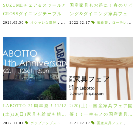
SUZUMEチェア＆スツールと
国産家具もお得に！春のリビ
CROSSダイニングテーブルで
ング&ダイニング家具フェア
楽しむ自由なコーディネート
2/19～4/10
2023.03.30
オシャレな部屋
,
家具の組み合わせ
2022.02.17
,
インテリア初心者向け
御新築
,
ローテレビ台
術！
LABOTTO 21周年祭！11/12
2/20(土)～国産家具フェア開
(土)13(日)家具も雑貨も植物
催！！一生モノの国産家具が
も全品10%現金還元！
お買得！
2022.11.01
ポップアップストア
,
ロクサン珈琲
2021.02.17
,
玉木屋
国産家具フェア
,
須賀川老舗パ
,
県内