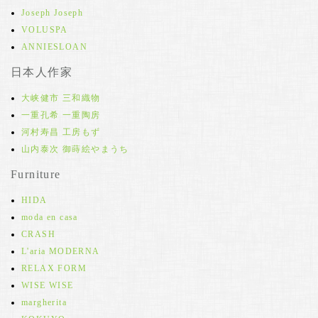
Joseph Joseph
VOLUSPA
ANNIESLOAN
日本人作家
大峡健市 三和織物
一重孔希 一重陶房
河村寿昌 工房もず
山内泰次 御蒔絵やまうち
Furniture
HIDA
moda en casa
CRASH
L'aria MODERNA
RELAX FORM
WISE WISE
margherita