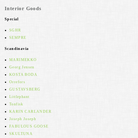
Interior Goods
Special
SGHR
SEMPRE
Scandinavia
MARIMEKKO
Georg Jensen
KOSTA BODA
Orrefors
GUSTAVSBERG
Littlephant
Tonfisk
KARIN CARLANDER
Joseph Joseph
FABULOUS GOOSE
SKULTUNA