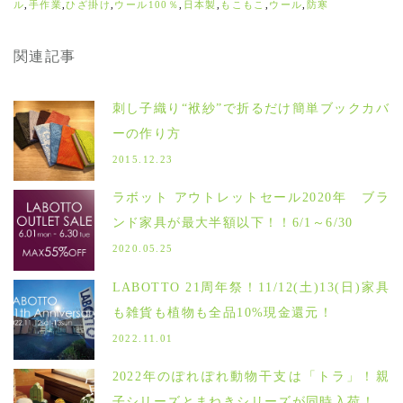
ル
,
手作業
,
ひざ掛け
,
ウール100％
,
日本製
,
もこもこ
,
ウール
,
防寒
関連記事
刺し子織り“袱紗”で折るだけ簡単ブックカバ
ーの作り方
2015.12.23
ラボット アウトレットセール2020年 ブラ
ンド家具が最大半額以下！！6/1～6/30
2020.05.25
LABOTTO 21周年祭！11/12(土)13(日)家具
も雑貨も植物も全品10%現金還元！
2022.11.01
2022年のぽれぽれ動物干支は「トラ」！親
子シリーズとまねきシリーズが同時入荷！