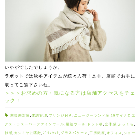
いかがでしたでしょうか。
ラボットでは秋冬アイテムが続々入荷！是非、店頭でお手に
取ってご覧下さいね。
＞＞＞お求めの方・気になる方は店舗アクセスをチェ
ック！
寒暖差対策
,
体調管理
,
フリンジ付き
,
ニュージーランド産
,
16マイクロエ
クストラスーパーファインウール
,
極細ウール
,
ドット柄
,
立体感
,
ふっくら
,
触感
,
カシミヤに匹敵
,
ﾌﾞﾗﾝｹｯﾄ
,
グラスパターン
,
工房織座
,
オフィス
,
ショー