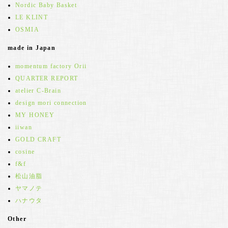
Nordic Baby Basket
LE KLINT
OSMIA
made in Japan
momentum factory Orii
QUARTER REPORT
atelier C-Brain
design mori connection
MY HONEY
iiwan
GOLD CRAFT
cosine
f&f
松山油脂
ヤマノテ
ハナウタ
Other