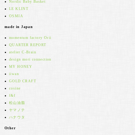
Nordic Baby Basket
LE KLINT
OSMIA
made in Japan
momentum factory Orii
QUARTER REPORT
atelier C-Brain
design mori connection
MY HONEY
iiwan
GOLD CRAFT
cosine
f&f
松山油脂
ヤマノテ
ハナウタ
Other