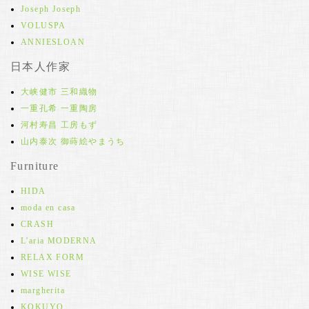
Joseph Joseph
VOLUSPA
ANNIESLOAN
日本人作家
大峡健市 三和織物
一重孔希 一重陶房
河村寿昌 工房もず
山内泰次 御蒔絵やまうち
Furniture
HIDA
moda en casa
CRASH
L'aria MODERNA
RELAX FORM
WISE WISE
margherita
KOKUYO