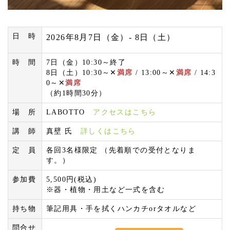
日 時
2026年8月7日（金）- 8日（土）
時 間
7日（金）10:30～終了
8日（土）10:30～✕
満席
/ 13:00～✕
満席
/ 14:3
0～✕
満席
（約1時間30分）
場 所
LABOTTO
アクセスはこちら
講 師
真壁 氏
詳しくはこちら
定 員
各回3名様限定 （先着順での受付となりま
す。）
参加費
5,500円(税込)
※器・植物・用土など一式を含む
持ち物
筆記用具・手を拭くハンカチorタオルなど
問合せ