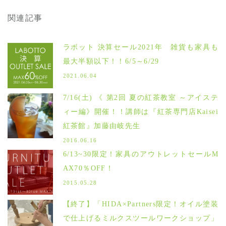
関連記事
ラボット 決算セール2021年 雑貨も家具も
最大半額以下！！6/5～6/29
2021.06.04
7/16(土) 《 第2回 夏の紅茶教室 ～アイステ
ィー編》開催！！講師は『紅茶専門店Kaisei
紅茶館』加藤由岐先生
2016.06.16
6/13~30限定！家具のアウトレットセールM
AX70％OFF！
2015.05.28
【終了】「HIDA×Partners限定！オイル塗装
で仕上げるミルクスツールワークショップ」