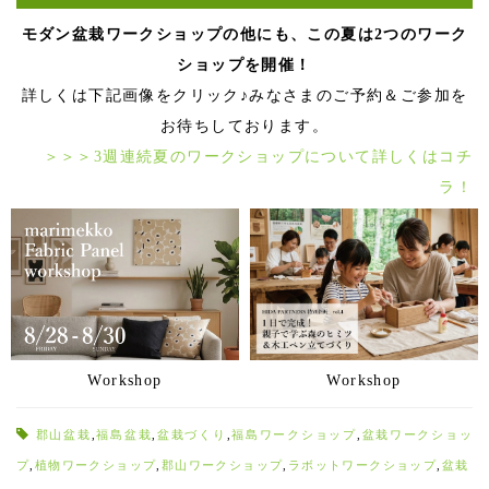
モダン盆栽ワークショップの他にも、この夏は2つのワーク
ショップを開催！
詳しくは下記画像をクリック♪みなさまのご予約＆ご参加を
お待ちしております。
＞＞＞3週連続夏のワークショップについて詳しくはコチ
ラ！
Workshop
Workshop
郡山盆栽
,
福島盆栽
,
盆栽づくり
,
福島ワークショップ
,
盆栽ワークショッ
プ
,
植物ワークショップ
,
郡山ワークショップ
,
ラボットワークショップ
,
盆栽