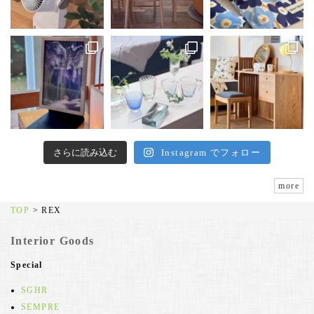
さらに読み込む
Instagram でフォロー
more
TOP
>
REX
Interior Goods
Special
SGHR
SEMPRE