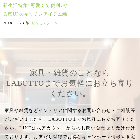
新生活特集!可愛くて便利♪や
る気UPのキッチンアイテム編
2018.03.23
おろしスプーン
,
レイエ
,
ハチミツスプーン
,
料理グッズ
,
R
家具・雑貨のことなら
LABOTTOまでお気軽にお立ち寄り
ください。
家具や雑貨などインテリアに関するお問い合わせ・ご相談等
がございましたら、LABOTTOまでお気軽にお立ち寄りくだ
さい。LINE公式アカウントからのお問い合わせも受け付け
ております。お友だち登録でお得なキャンペーン情報や限定