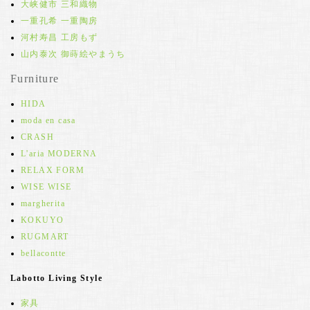
大峡健市 三和織物
一重孔希 一重陶房
河村寿昌 工房もず
山内泰次 御蒔絵やまうち
Furniture
HIDA
moda en casa
CRASH
L'aria MODERNA
RELAX FORM
WISE WISE
margherita
KOKUYO
RUGMART
bellacontte
Labotto Living Style
家具