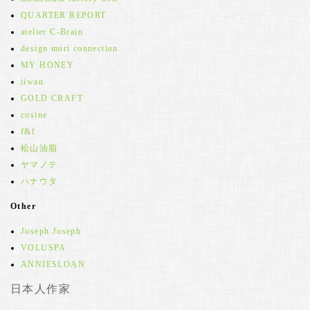
QUARTER REPORT
atelier C-Brain
design mori connection
MY HONEY
iiwan
GOLD CRAFT
cosine
f&f
松山油脂
ヤマノテ
ハナウタ
Other
Joseph Joseph
VOLUSPA
ANNIESLOAN
日本人作家