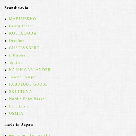
Scandinavia
MARIMEKKO
Georg Jensen
KOSTA BODA
Orrefors
GUSTAVSBERG
Littlephant
Tonfisk
KARIN CARLANDER
Joseph Joseph
FABULOUS GOOSE
SKULTUNA
Nordic Baby Basket
LE KLINT
OSMIA
made in Japan
momentum factory Orii