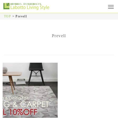
TOP
>
Prevell
Prevell