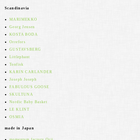
Scandinavia
MARIMEKKO
Georg Jensen
KOSTA BODA
Orrefors
GUSTAVSBERG
Littlephant
Tonfisk
KARIN CARLANDER
Joseph Joseph
FABULOUS GOOSE
SKULTUNA
Nordic Baby Basket
LE KLINT
OSMIA
made in Japan
momentum factory Orii