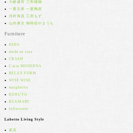
大峡健市 三和織物
一重孔希 一重陶房
河村寿昌 工房もず
山内泰次 御蒔絵やまうち
Furniture
HIDA
moda en casa
CRASH
L'aria MODERNA
RELAX FORM
WISE WISE
margherita
KOKUYO
RUGMART
bellacontte
Labotto Living Style
家具