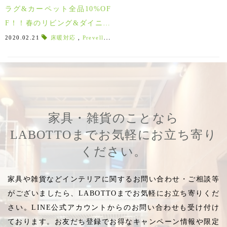
ラグ&カーペット全品10%OF
F！！春のリビング&ダイニン
グフェア2/22(土)～
2020.02.21
床暖対応
,
Prevell
,
北欧ラグ
,
ラグが欲しい
,
長方形
,
円形
家具・雑貨のことなら
LABOTTOまでお気軽にお立ち寄り
ください。
家具や雑貨などインテリアに関するお問い合わせ・ご相談等
がございましたら、LABOTTOまでお気軽にお立ち寄りくだ
さい。LINE公式アカウントからのお問い合わせも受け付け
ております。お友だち登録でお得なキャンペーン情報や限定