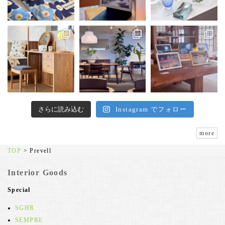
さらに読み込む
Instagram でフォロー
more
TOP
>
Prevell
Interior Goods
Special
SGHR
SEMPRE