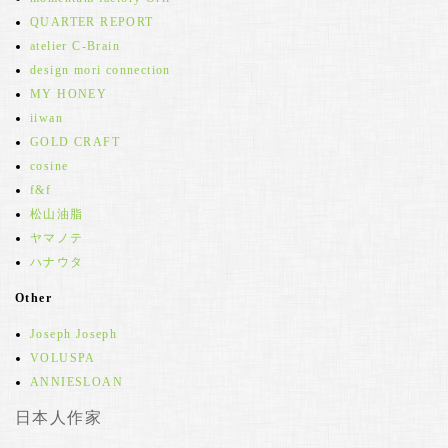
QUARTER REPORT
atelier C-Brain
design mori connection
MY HONEY
iiwan
GOLD CRAFT
cosine
f&f
松山油脂
ヤマノテ
ハナウタ
Other
Joseph Joseph
VOLUSPA
ANNIESLOAN
日本人作家