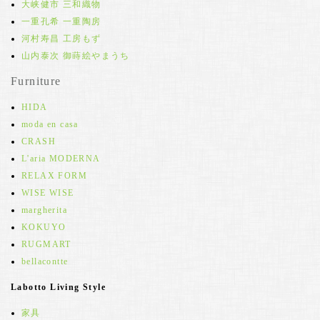
大峡健市 三和織物
一重孔希 一重陶房
河村寿昌 工房もず
山内泰次 御蒔絵やまうち
Furniture
HIDA
moda en casa
CRASH
L'aria MODERNA
RELAX FORM
WISE WISE
margherita
KOKUYO
RUGMART
bellacontte
Labotto Living Style
家具