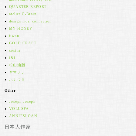
QUARTER REPORT
atelier C-Brain
design mori connection
MY HONEY
iiwan
GOLD CRAFT
cosine
f&f
松山油脂
ヤマノテ
ハナウタ
Other
Joseph Joseph
VOLUSPA
ANNIESLOAN
日本人作家