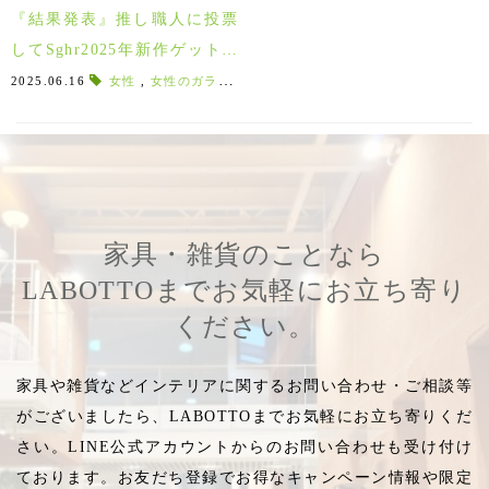
『結果発表』推し職人に投票
してSghr2025年新作ゲット！
Sghr 職人クイズキャンペーン
2025.06.16
女性
,
女性のガラス職人
,
インパーフェクト
,
konanoyuki
,
♪
家具・雑貨のことなら
LABOTTOまでお気軽にお立ち寄り
ください。
家具や雑貨などインテリアに関するお問い合わせ・ご相談等
がございましたら、LABOTTOまでお気軽にお立ち寄りくだ
さい。LINE公式アカウントからのお問い合わせも受け付け
ております。お友だち登録でお得なキャンペーン情報や限定