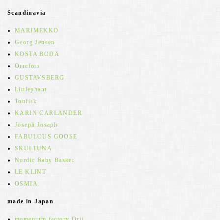
Scandinavia
MARIMEKKO
Georg Jensen
KOSTA BODA
Orrefors
GUSTAVSBERG
Littlephant
Tonfisk
KARIN CARLANDER
Joseph Joseph
FABULOUS GOOSE
SKULTUNA
Nordic Baby Basket
LE KLINT
OSMIA
made in Japan
momentum factory Orii