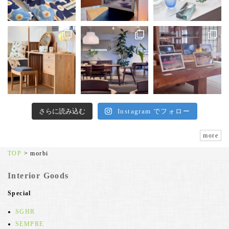
さらに読み込む
Instagram でフォロー
more
TOP
>
morbi
Interior Goods
Special
SGHR
SEMPRE