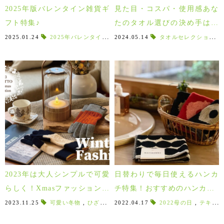
2025年版バレンタイン雑貨ギ
見た目・コスパ・使用感あな
フト特集♪
たのタオル選びの決め手はど
れ？ギフトにもおすすめ！ラ
2025.01.24
2025年バレンタインデー
2024.05.14
,
メガネ置き
,
タオルセレクション
フリーカップ
,
雑貨
,
ボットが厳選するタオルセレ
クション
2023年は大人シンプルで可愛
日替わりで毎日使えるハンカ
らしく！Xmasファッションア
チ特集！おすすめのハンカチ5
イテム特集♪
選♪2022年母の日ギフト！
2023.11.25
可愛い冬物
,
ひざ掛けサイズ
2022.04.17
,
Xmasプレゼント
2022母の日
,
シンプルブ
,
テキスタイルブランド