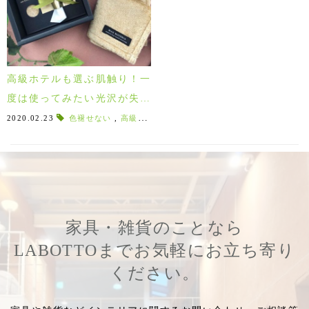
高級ホテルも選ぶ肌触り！一
度は使ってみたい光沢が失わ
れない最高級ハンドタオル！
2020.02.23
色褪せない
,
高級ホテル
,
まるでシルクのような
,
木材パル
マックスマテリア
家具・雑貨のことなら
LABOTTOまでお気軽にお立ち寄り
ください。