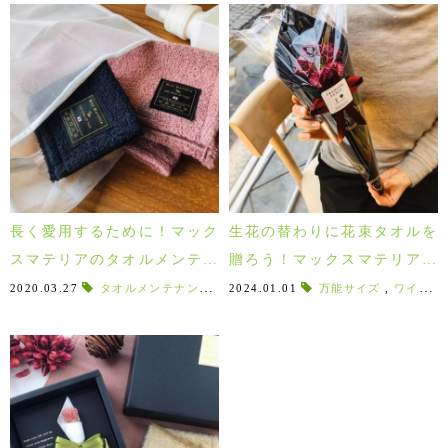
長く愛用するために！マック
生花の替わりに花束タオルを
スマテリアのタオルメンテナ
贈ろう！マックスマテリアの
ンスについて♪
花束タオル
2020.03.27
タオルメンテナンス
,
タオルの復活方法
2024.01.01
万能サイズ
,
ハイブリッド
,
ワイドバス
,
ワ