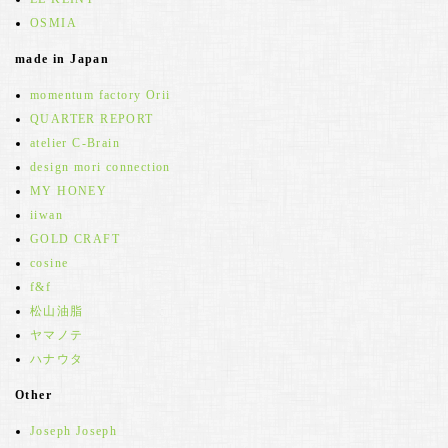
OSMIA
made in Japan
momentum factory Orii
QUARTER REPORT
atelier C-Brain
design mori connection
MY HONEY
iiwan
GOLD CRAFT
cosine
f&f
松山油脂
ヤマノテ
ハナウタ
Other
Joseph Joseph