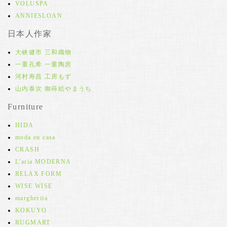
VOLUSPA
ANNIESLOAN
日本人作家
大峡健市 三和織物
一重孔希 一重陶房
河村寿昌 工房もず
山内泰次 御蒔絵やまうち
Furniture
HIDA
moda en casa
CRASH
L'aria MODERNA
RELAX FORM
WISE WISE
margherita
KOKUYO
RUGMART