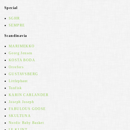
Special
SGHR
SEMPRE
Scandinavia
MARIMEKKO
Georg Jensen
KOSTA BODA
Orrefors
GUSTAVSBERG
Littlephant
Tonfisk
KARIN CARLANDER
Joseph Joseph
FABULOUS GOOSE
SKULTUNA
Nordic Baby Basket
LE KLINT