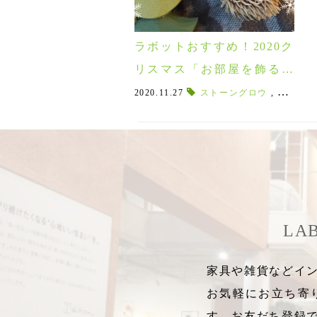
ラボットおすすめ！2020ク
リスマス「お部屋を飾るア
イテム特集♪」
2020.11.27
ストーングロウ
,
ジェルキ
LA
家具や雑貨などイン
お気軽にお立ち寄
す。お友だち登録