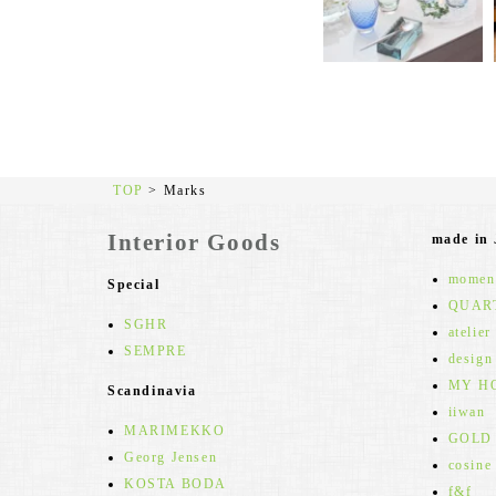
TOP
>
Marks
Interior Goods
made in
moment
Special
QUAR
SGHR
atelier
SEMPRE
design
MY H
Scandinavia
iiwan
MARIMEKKO
GOLD
Georg Jensen
cosine
KOSTA BODA
f&f