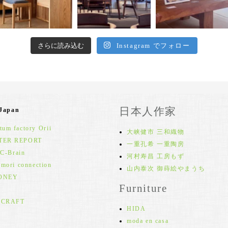
さらに読み込む
Instagram でフォロー
日本人作家
 Japan
um factory Orii
大峡健市 三和織物
TER REPORT
一重孔希 一重陶房
 C-Brain
河村寿昌 工房もず
 mori connection
山内泰次 御蒔絵やまうち
ONEY
Furniture
 CRAFT
HIDA
moda en casa