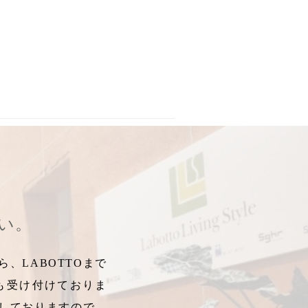
ターナショナル
,
ｸﾙｸﾙｷｬﾝﾄﾞﾙﾎﾙﾀﾞｰ
,
マークス
,
Marks
,
木製玩具
,
メタ
さい。
、LABOTTOまで
も受け付けておりま
しておりますので、