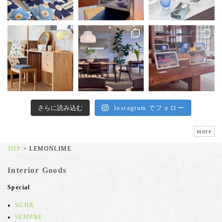
さらに読み込む
Instagram でフォロー
more
TOP
>
LEMONLIME
Interior Goods
Special
SGHR
SEMPRE