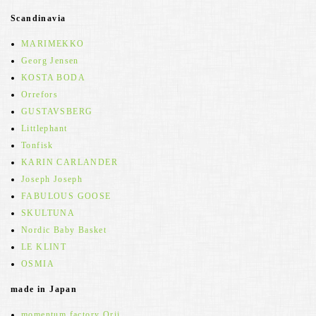
Scandinavia
MARIMEKKO
Georg Jensen
KOSTA BODA
Orrefors
GUSTAVSBERG
Littlephant
Tonfisk
KARIN CARLANDER
Joseph Joseph
FABULOUS GOOSE
SKULTUNA
Nordic Baby Basket
LE KLINT
OSMIA
made in Japan
momentum factory Orii