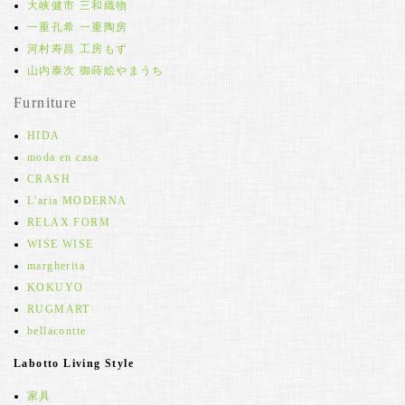
大峡健市 三和織物
一重孔希 一重陶房
河村寿昌 工房もず
山内泰次 御蒔絵やまうち
Furniture
HIDA
moda en casa
CRASH
L'aria MODERNA
RELAX FORM
WISE WISE
margherita
KOKUYO
RUGMART
bellacontte
Labotto Living Style
家具