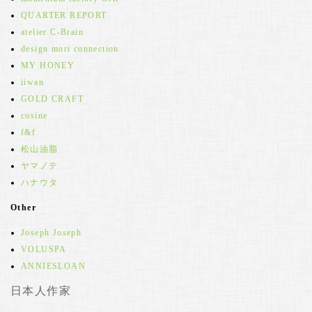
QUARTER REPORT
atelier C-Brain
design mori connection
MY HONEY
iiwan
GOLD CRAFT
cosine
f&f
松山油脂
ヤマノテ
ハナウタ
Other
Joseph Joseph
VOLUSPA
ANNIESLOAN
日本人作家