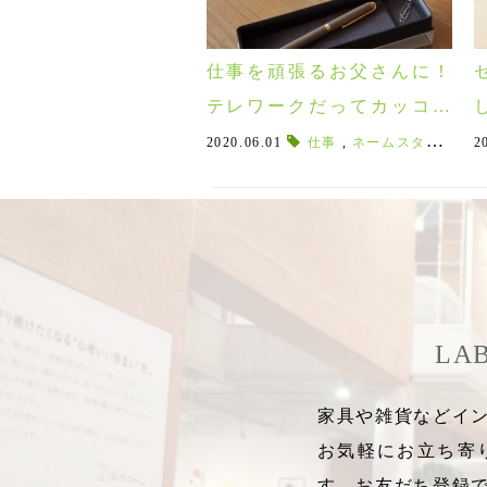
仕事を頑張るお父さんに！
テレワークだってカッコよ
く♪ステーショナリー５選!
2020.06.01
仕事
,
ネームスタンプ
,
判
2
LA
家具や雑貨などイン
お気軽にお立ち寄
す。お友だち登録