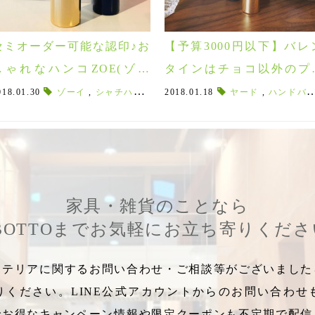
セミオーダー可能な認印♪お
【予算3000円以下】バレ
しゃれなハンコZOE(ゾー
タインはチョコ以外のプ
イ)！
ゼントもチェック♡
子
018.01.30
,
Circle
,
time and space stand
ゾーイ
,
シャチハタ
,
,
認印
名刺ケース
2018.01.18
,
ZOE
,
,
ハンコ
眼鏡
ヤード
,
,
FLOW
デザイン文具
,
ハンドバーム
,
父の日
家具・雑貨のことなら
BOTTOまでお気軽にお立ち寄りくだ
テリアに関するお問い合わせ・ご相談等がございましたら
りください。LINE公式アカウントからのお問い合わせ
でお得なキャンペーン情報や限定クーポンも不定期で配信