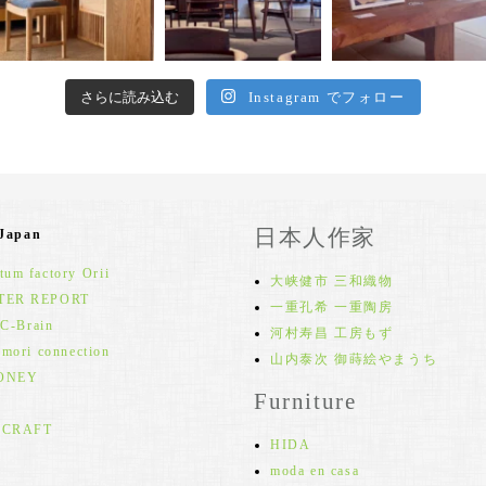
さらに読み込む
Instagram でフォロー
日本人作家
 Japan
um factory Orii
大峡健市 三和織物
TER REPORT
一重孔希 一重陶房
 C-Brain
河村寿昌 工房もず
 mori connection
山内泰次 御蒔絵やまうち
ONEY
Furniture
 CRAFT
HIDA
moda en casa