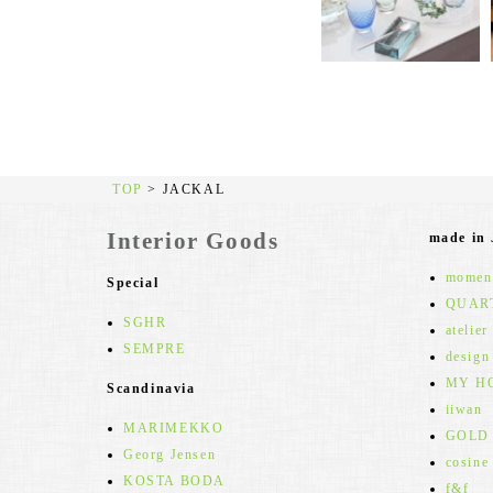
TOP
>
JACKAL
Interior Goods
made in
moment
Special
QUAR
SGHR
atelier
SEMPRE
design
MY H
Scandinavia
iiwan
MARIMEKKO
GOLD
Georg Jensen
cosine
KOSTA BODA
f&f