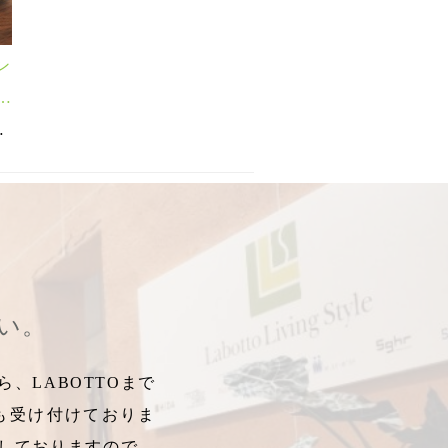
ン
レ
プレゼント
,
文具
,
印鑑
,
印鑑
,
,
はんこ
,
父の日ギフト
JACKAL
,
JACKAL
,
,
ジャッカル
父の日2020年
,
蜂蜜漬け
,
センプレ
,
,
teema
置時計
,
,
文房具
,
ロックグラス
テレワーク
,
ステーショナ
,
,
ビジネ
デュ
さい。
、LABOTTOまで
も受け付けておりま
しておりますので、