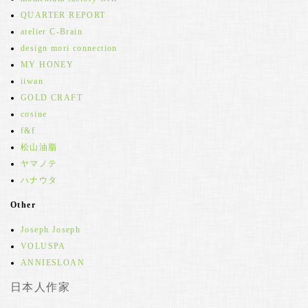
QUARTER REPORT
atelier C-Brain
design mori connection
MY HONEY
iiwan
GOLD CRAFT
cosine
f&f
松山油脂
ヤマノテ
ハナウタ
Other
Joseph Joseph
VOLUSPA
ANNIESLOAN
日本人作家