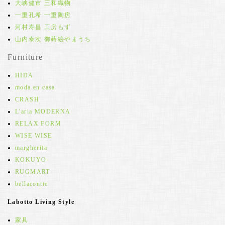
大峡健市 三和織物
一重孔希 一重陶房
河村寿昌 工房もず
山内泰次 御蒔絵やまうち
Furniture
HIDA
moda en casa
CRASH
L'aria MODERNA
RELAX FORM
WISE WISE
margherita
KOKUYO
RUGMART
bellacontte
Labotto Living Style
家具