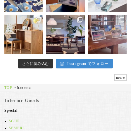
さらに読み込む
Instagram でフォロー
more
TOP
>
hanauta
Interior Goods
Special
SGHR
SEMPRE