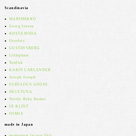
Scandinavia
MARIMEKKO
Georg Jensen
KOSTA BODA
Orrefors
GUSTAVSBERG
Littlephant
Tonfisk
KARIN CARLANDER
Joseph Joseph
FABULOUS GOOSE
SKULTUNA
Nordic Baby Basket
LE KLINT
OSMIA
made in Japan
momentum factory Orii