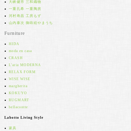
大峡健市 三和織物
一重孔希 一重陶房
河村寿昌 工房もず
山内泰次 御蒔絵やまうち
Furniture
HIDA
moda en casa
CRASH
L'aria MODERNA
RELAX FORM
WISE WISE
margherita
KOKUYO
RUGMART
bellacontte
Labotto Living Style
家具