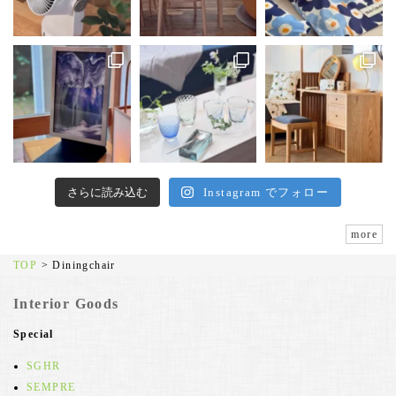
さらに読み込む
Instagram でフォロー
more
TOP
>
Diningchair
Interior Goods
Special
SGHR
SEMPRE