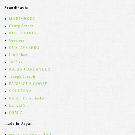
Scandinavia
MARIMEKKO
Georg Jensen
KOSTA BODA
Orrefors
GUSTAVSBERG
Littlephant
Tonfisk
KARIN CARLANDER
Joseph Joseph
FABULOUS GOOSE
SKULTUNA
Nordic Baby Basket
LE KLINT
OSMIA
made in Japan
momentum factory Orii