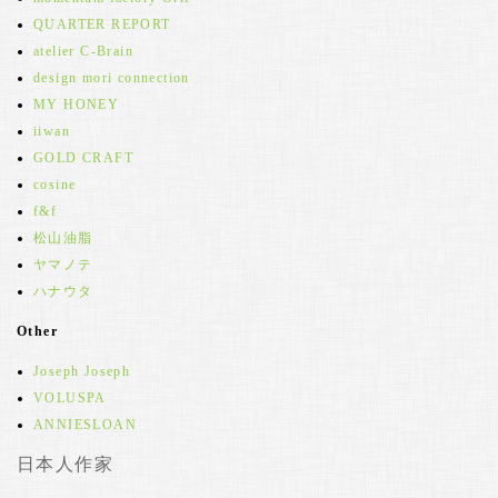
QUARTER REPORT
atelier C-Brain
design mori connection
MY HONEY
iiwan
GOLD CRAFT
cosine
f&f
松山油脂
ヤマノテ
ハナウタ
Other
Joseph Joseph
VOLUSPA
ANNIESLOAN
日本人作家