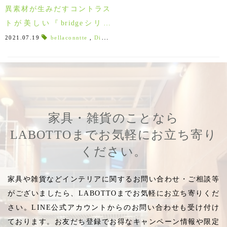
異素材が生みだすコントラス
トが美しい『bridgeシリー
ズ』
2021.07.19
bellaconntte
,
Diningchair
,
bench
,
傷が付きにくい
,
DIN
家具・雑貨のことなら
LABOTTOまでお気軽にお立ち寄り
ください。
家具や雑貨などインテリアに関するお問い合わせ・ご相談等
がございましたら、LABOTTOまでお気軽にお立ち寄りくだ
さい。LINE公式アカウントからのお問い合わせも受け付け
ております。お友だち登録でお得なキャンペーン情報や限定