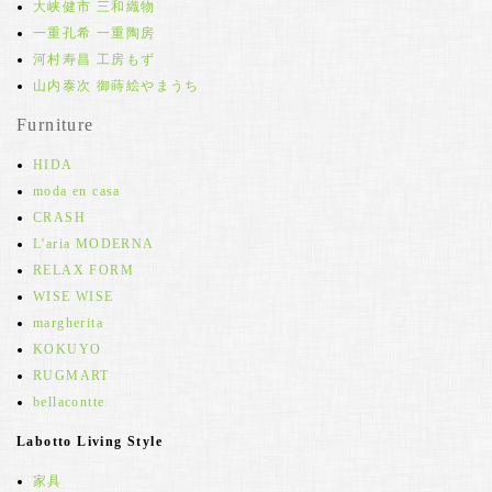
大峡健市 三和織物
一重孔希 一重陶房
河村寿昌 工房もず
山内泰次 御蒔絵やまうち
Furniture
HIDA
moda en casa
CRASH
L'aria MODERNA
RELAX FORM
WISE WISE
margherita
KOKUYO
RUGMART
bellacontte
Labotto Living Style
家具