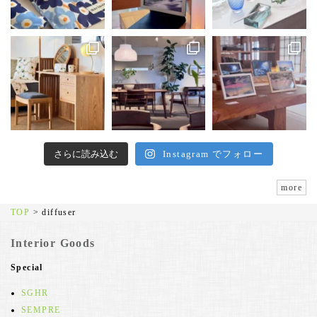
さらに読み込む
Instagram でフォロー
more
TOP
>
diffuser
Interior Goods
Special
SGHR
SEMPRE