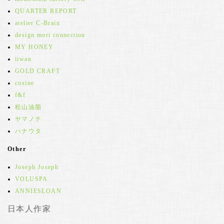
QUARTER REPORT
atelier C-Brain
design mori connection
MY HONEY
iiwan
GOLD CRAFT
cosine
f&f
松山油脂
ヤマノテ
ハナウタ
Other
Joseph Joseph
VOLUSPA
ANNIESLOAN
日本人作家