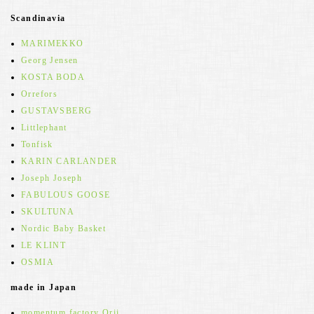
Scandinavia
MARIMEKKO
Georg Jensen
KOSTA BODA
Orrefors
GUSTAVSBERG
Littlephant
Tonfisk
KARIN CARLANDER
Joseph Joseph
FABULOUS GOOSE
SKULTUNA
Nordic Baby Basket
LE KLINT
OSMIA
made in Japan
momentum factory Orii