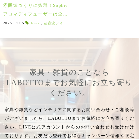
雰囲気づくりに抜群！Sophie
アロマディフューザーは全て
の場所を癒しの空間にする。
2025.09.05
Nora
,
超音波ディフューザー
,
diffuser
,
ランタン
,
スタド
家具・雑貨のことなら
LABOTTOまでお気軽にお立ち寄り
ください。
家具や雑貨などインテリアに関するお問い合わせ・ご相談等
がございましたら、LABOTTOまでお気軽にお立ち寄りくだ
さい。LINE公式アカウントからのお問い合わせも受け付け
ております。お友だち登録でお得なキャンペーン情報や限定