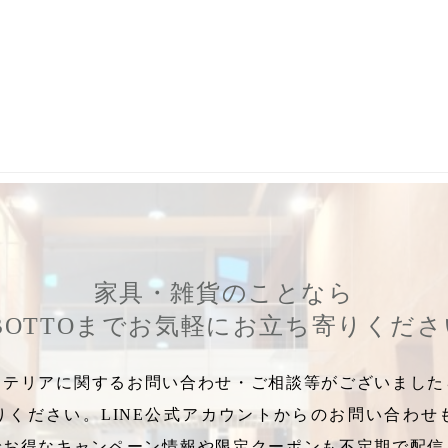
,
ワンプレートご飯
,
モーニングプレート
,
ランチプレート
,
湯呑
,
直
家具・雑貨のことなら
BOTTOまでお気軽にお立ち寄りくだ
テリアに関するお問い合わせ・ご相談等がございましたら
りください。LINE公式アカウントからのお問い合わせ
でお得なキャンペーン情報や限定クーポンも不定期で配信