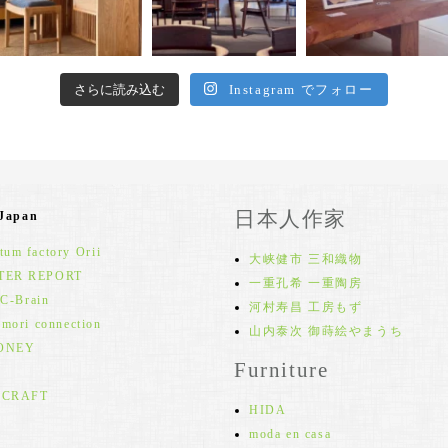
さらに読み込む
Instagram でフォロー
日本人作家
 Japan
um factory Orii
大峡健市 三和織物
TER REPORT
一重孔希 一重陶房
 C-Brain
河村寿昌 工房もず
 mori connection
山内泰次 御蒔絵やまうち
ONEY
Furniture
 CRAFT
HIDA
moda en casa