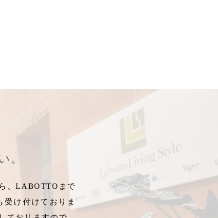
径
,
DESIGN
,
プケッティ
,
マリメッコ食器好き
,
容量
,
マリメッコ食器
さい。
、LABOTTOまで
も受け付けておりま
しておりますので、