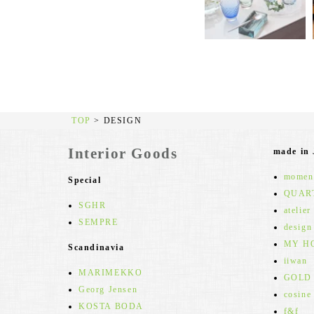
TOP
>
DESIGN
Interior Goods
made in
moment
Special
QUAR
SGHR
atelier
SEMPRE
design
MY H
Scandinavia
iiwan
MARIMEKKO
GOLD
Georg Jensen
cosine
KOSTA BODA
f&f