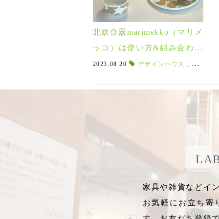
北欧食器marimekko（マリメ
ッコ）は使い方&組み合わせ
が楽しめる器♪2023年限定の
2023.08.20
デザインハウス
,
プリント
新作アイテムもご紹介！
LA
家具や雑貨などイン
お気軽にお立ち寄
す。お友だち登録