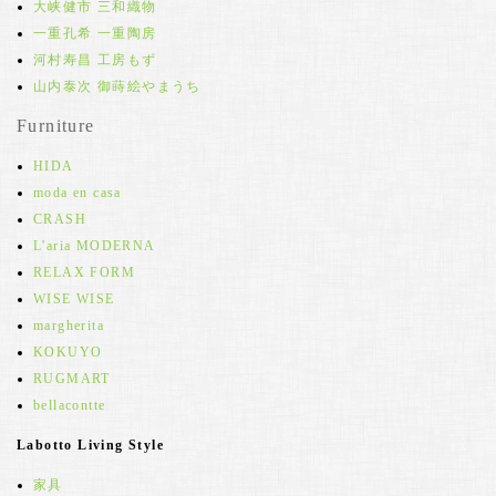
大峡健市 三和織物
一重孔希 一重陶房
河村寿昌 工房もず
山内泰次 御蒔絵やまうち
Furniture
HIDA
moda en casa
CRASH
L'aria MODERNA
RELAX FORM
WISE WISE
margherita
KOKUYO
RUGMART
bellacontte
Labotto Living Style
家具