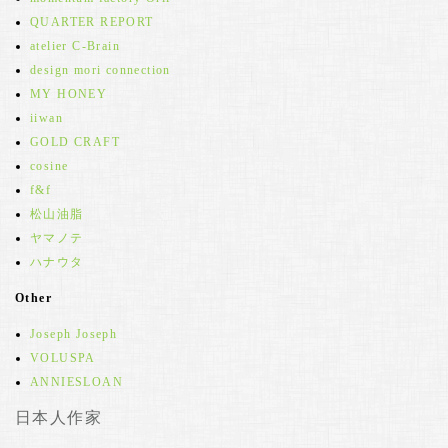
QUARTER REPORT
atelier C-Brain
design mori connection
MY HONEY
iiwan
GOLD CRAFT
cosine
f&f
松山油脂
ヤマノテ
ハナウタ
Other
Joseph Joseph
VOLUSPA
ANNIESLOAN
日本人作家