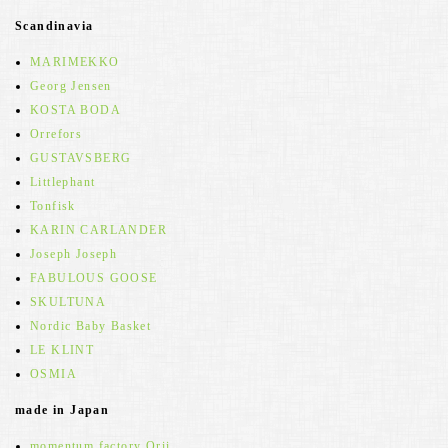
Scandinavia
MARIMEKKO
Georg Jensen
KOSTA BODA
Orrefors
GUSTAVSBERG
Littlephant
Tonfisk
KARIN CARLANDER
Joseph Joseph
FABULOUS GOOSE
SKULTUNA
Nordic Baby Basket
LE KLINT
OSMIA
made in Japan
momentum factory Orii