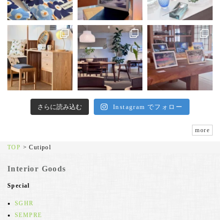
さらに読み込む
Instagram でフォロー
more
TOP
>
Cutipol
Interior Goods
Special
SGHR
SEMPRE